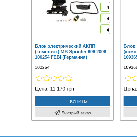
4
4
4
Блок электрический АКПП
Блок 
(комплект) MB Sprinter 906 2006-
(комп
100254 FEBI (Германия)
10936
100254
10936
Цена:
11 170 грн
Цена
КУПИТЬ
Быстрый заказ