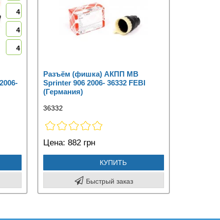
4
4
4
Разъём (фишка) АКПП MB
2006-
Sprinter 906 2006- 36332 FEBI
(Германия)
36332
Цена:
882 грн
КУПИТЬ
Быстрый заказ