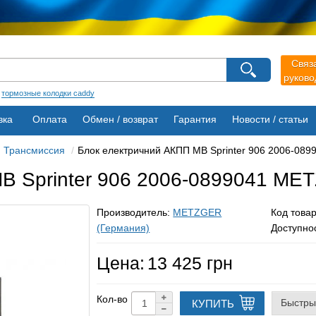
агазина
Связ
руков
Выберите пожалуйста язык магазина
Русский
Українська
:
тормозные колодки caddy
вка
Оплата
Обмен / возврат
Гарантия
Новости / статьи
Трансмиссия
Блок електричний АКПП MB Sprinter 906 2006-08
B Sprinter 906 2006-0899041 ME
Производитель:
METZGER
Код това
(Германия)
Доступно
Цена:
13 425 грн
Кол-во
Быстры
КУПИТЬ