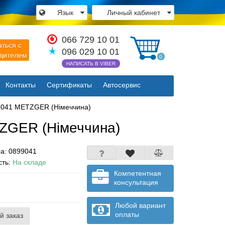
Язык
Личный кабинет
×
066 729 10 01
аться с
096 029 10 01
одителем
0
НАПИСАТЬ В VIBER
Контакты
Сертификаты
Автосервис
Закрыть
99041 METZGER (Німеччина)
TZGER (Німеччина)
ра:
0899041
сть:
На складе
Компетентная
консультация
Любой вариант
оплаты
й заказ