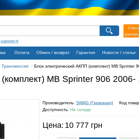
агазина
Связ
Выберите пожалуйста язык магазина
руков
Русский
Українська
:
шаровая t4
вка
Оплата
Обмен / возврат
Гарантия
Новости / статьи
Трансмиссия
Блок электрический АКПП (комплект) MB Sprinter
 (комплект) MB Sprinter 906 200
Производитель:
SWAG (Германия)
Код това
Доступность:
На складе
Цена:
10 777 грн