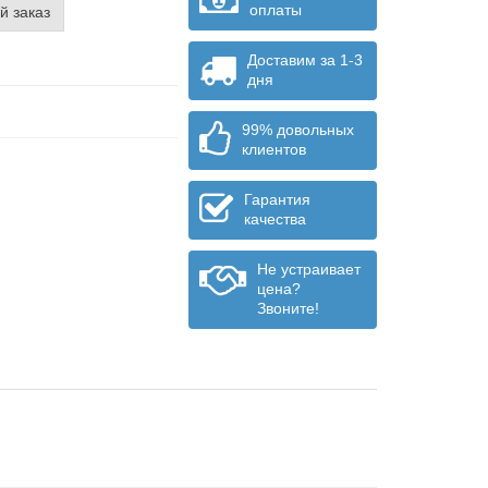
оплаты
й заказ
Доставим за 1-3
дня
99% довольных
клиентов
Гарантия
качества
Не устраивает
цена?
Звоните!