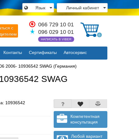
Язык
Личный кабинет
×
066 729 10 01
аться с
096 029 10 01
одителем
0
НАПИСАТЬ В VIBER
Контакты
Сертификаты
Автосервис
Закрыть
 906 2006- 10936542 SWAG (Германия)
6- 10936542 SWAG
ра:
10936542
Компетентная
консультация
Любой вариант