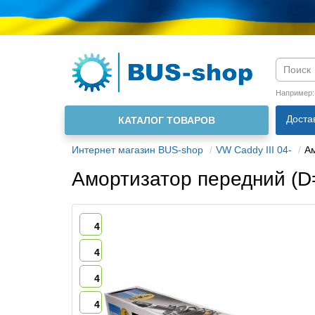
Язык м
Например
Доста
КАТАЛОГ ТОВАРОВ
О нас
Интернет магазин BUS-shop
VW Caddy III 04-
Ам
Амортизатор передний (D
4
4
4
4