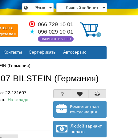
Язык
Личный кабинет
×
066 729 10 01
аться с
096 029 10 01
одителем
0
НАПИСАТЬ В VIBER
Контакты
Сертификаты
Автосервис
Закрыть
EIN (Германия)
07 BILSTEIN (Германия)
ра:
22-131607
сть:
На складе
Компетентная
консультация
Любой вариант
оплаты