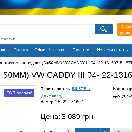
агазина
Связ
Выберите пожалуйста язык магазина
руков
Русский
Українська
:
фонарь t4
вка
Оплата
Обмен / возврат
Гарантия
Новости / статьи
ортизатор передний (D=50MM) VW CADDY III 04- 22-131607 BILST
=50MM) VW CADDY III 04- 22-1316
Производитель:
BILSTEIN
Код това
ТОП продаж!
(Германия)
Доступно
Номер OE: 22-131607
Цена:
3 089 грн
Кол-во