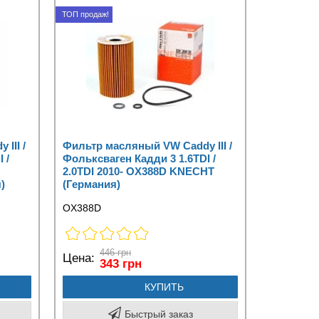
ТОП продаж!
III /
Фильтр масляный VW Caddy III /
 /
Фольксваген Кадди 3 1.6TDI /
2.0TDI 2010- OX388D KNECHT
)
(Германия)
OX388D
446 грн
Цена:
343 грн
КУПИТЬ
Быстрый заказ