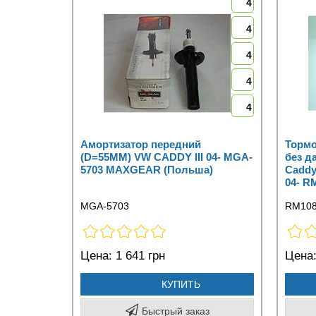
4
4
4
4
4
Амортизатор передний
Тормо
(D=55MM) VW CADDY III 04- MGA-
без д
5703 MAXGEAR (Польша)
Caddy
04- R
MGA-5703
RM10
Цена:
1 641 грн
Цена
КУПИТЬ
Быстрый заказ