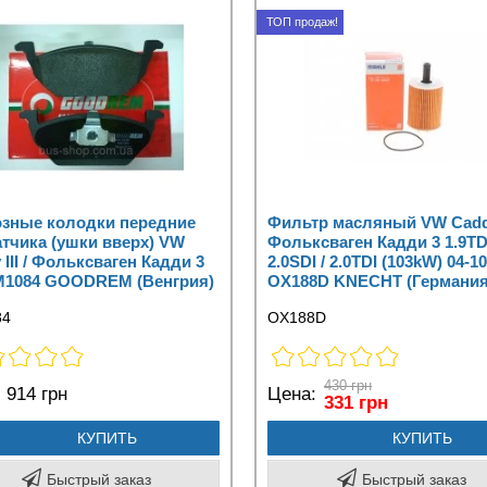
ТОП продаж!
зные колодки передние
Фильтр масляный VW Caddy 
атчика (ушки вверх) VW
Фольксваген Кадди 3 1.9TDI
 III / Фольксваген Кадди 3
2.0SDI / 2.0TDI (103kW) 04-10
M1084 GOODREM (Венгрия)
OX188D KNECHT (Германия
84
OX188D
430 грн
:
914 грн
Цена:
331 грн
КУПИТЬ
КУПИТЬ
Быстрый заказ
Быстрый заказ