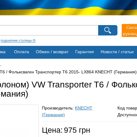
агазина
Связ
Выберите пожалуйста язык магазина
руков
Русский
Українська
:
подшипник ступицы t5
вка
Оплата
Обмен / возврат
Гарантия
Новости / статьи
-
 T6 / Фольксваген Транспортер Т6 2015- LX864 KNECHT (Германия)
лоном) VW Transporter T6 / Фольк
рмания)
Производитель:
KNECHT
Код това
(Германия)
Доступно
Цена:
975 грн