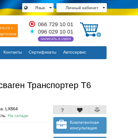
Язык
Личный кабинет
×
066 729 10 01
аться с
096 029 10 01
одителем
0
НАПИСАТЬ В VIBER
Закрыть
Контакты
Сертификаты
Автосервис
сваген Транспортер Т6
ра:
LX864
сть:
На складе
Компетентная
консультация