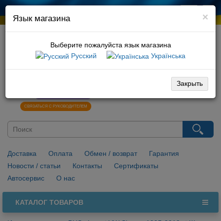
×
Язык магазина
Выберите пожалуйста язык магазина
Русский
Українська
066 729 10 01
096 029 10 01
Закрыть
0
НАПИСАТЬ В VIBER
СВЯЗАТЬСЯ С РУКОВОДИТЕЛЕМ
Доставка
Оплата
Обмен / возврат
Гарантия
Новости / статьи
Контакты
Сертификаты
Автосервис
О нас
КАТАЛОГ ТОВАРОВ