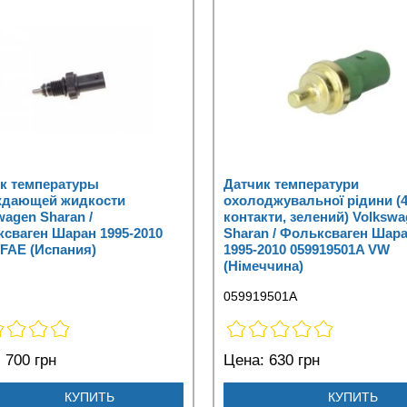
к температуры
Датчик температури
ждающей жидкости
охолоджувальної рідини (
wagen Sharan /
контакти, зелений) Volksw
сваген Шаран 1995-2010
Sharan / Фольксваген Шар
 FAE (Испания)
1995-2010 059919501A VW
(Німеччина)
059919501A
:
700 грн
Цена:
630 грн
КУПИТЬ
КУПИТЬ