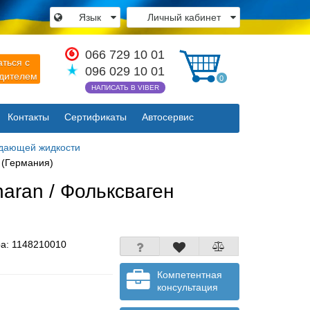
×
Язык
Личный кабинет
066 729 10 01
аться с
096 029 10 01
одителем
0
НАПИСАТЬ В VIBER
Закрыть
Контакты
Сертификаты
Автосервис
ждающей жидкости
 (Германия)
aran / Фольксваген
ра:
1148210010
Компетентная
консультация