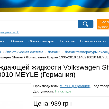
агазина
Выберите пожалуйста язык магазина
Русский
Українська
Связ
руков
:
амортизатор t5
вка
Оплата
Обмен / возврат
Гарантия
Новости / статьи
0
Электрическая система
Датчики
Датчик температуры охла
swagen Sharan / Фольксваген Шаран 1995-2010 1148210010 MEYLE
ждающей жидкости Volkswagen Sh
0010 MEYLE (Германия)
Производитель:
MEYLE (Германия)
Код това
Доступность:
На складе
Цена:
939 грн