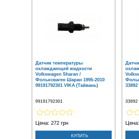
Датчик температуры
Датчи
охлаждающей жидкости
охла
Volkswagen Sharan /
Volks
Фольксваген Шаран 1995-2010
Фольк
99191792301 VIKA (Тайвань)
33892
99191792301
33892
Цена:
272 грн
Цена
КУПИТЬ