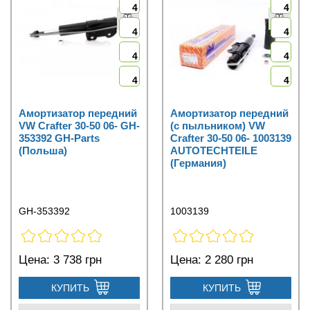
4
4
4
4
4
4
4
4
Амортизатор передний
Амортизатор передний
VW Crafter 30-50 06- GH-
(с пыльником) VW
353392 GH-Parts
Crafter 30-50 06- 1003139
(Польша)
AUTOTECHTEILE
(Германия)
GH-353392
1003139
Цена:
3 738 грн
Цена:
2 280 грн
КУПИТЬ
КУПИТЬ