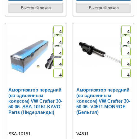
Быстрый заказ
Быстрый заказ
4
4
4
4
4
4
4
4
4
4
Амортизатор передний
Амортизатор передний
(со сдвоенным
(со сдвоенным
колесом) VW Crafter 30-
колесом) VW Crafter 30-
50 06- SSA-10151 KAVO
50 06- V4511 MONROE
Parts (Нидерланды)
(Бельгия)
SSA-10151
V4511