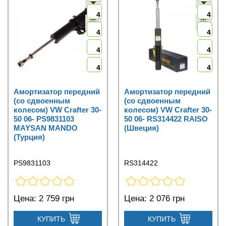
4
4
4
4
4
4
4
4
Амортизатор передний
Амортизатор передний
(со сдвоенным
(со сдвоенным
колесом) VW Crafter 30-
колесом) VW Crafter 30-
50 06- PS9831103
50 06- RS314422 RAISO
MAYSAN MANDO
(Швеция)
(Турция)
PS9831103
RS314422
Цена:
2 759 грн
Цена:
2 076 грн
КУПИТЬ
КУПИТЬ