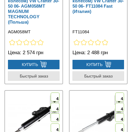
колесом) VW Crafter 30-
колесом) VW Crafter 30-
50 06- AGM058MT
50 06- FT11084 Fast
MAGNUM
(Италия)
TECHNOLOGY
(Польша)
AGM058MT
FT11084
Цена:
2 574 грн
Цена:
2 488 грн
КУПИТЬ
КУПИТЬ
Быстрый заказ
Быстрый заказ
4
4
4
4
4
4
4
4