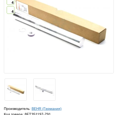
4
4
Производитель:
BEHR (Германия)
Код товара:
8FT351197-791