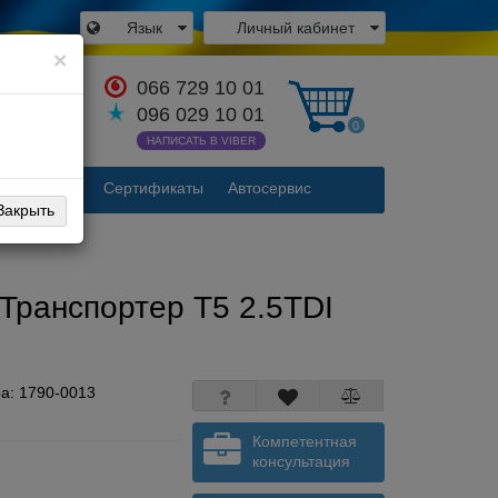
Язык
Личный кабинет
×
066 729 10 01
аться с
096 029 10 01
одителем
0
НАПИСАТЬ В VIBER
Контакты
Сертификаты
Автосервис
Закрыть
 Транспортер Т5 2.5TDI
ра:
1790-0013
Компетентная
консультация