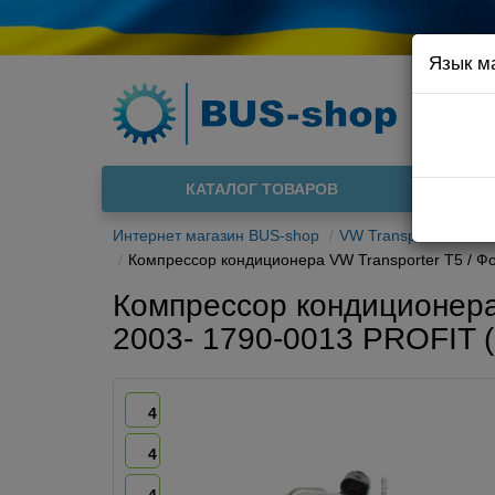
Язык м
Например
Доста
КАТАЛОГ ТОВАРОВ
О нас
Интернет магазин BUS-shop
VW Transporter T5 03
Компрессор кондиционера VW Transporter T5 / Фо
Компрессор кондиционера 
2003- 1790-0013 PROFIT 
4
4