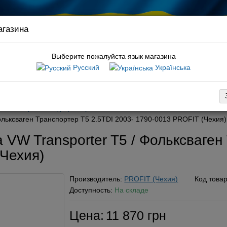
агазина
Связ
руков
Выберите пожалуйста язык магазина
Русский
Українська
:
подшипник ступицы t5
вка
Оплата
Обмен / возврат
Гарантия
Новости / статьи
-
Обогрев / кондиционирование
льксваген Транспортер Т5 2.5TDI 2003- 1790-0013 PROFIT (Чехия)
VW Transporter T5 / Фольксваген
(Чехия)
Производитель:
PROFIT (Чехия)
Код това
Доступность:
На складе
Цена:
11 870 грн