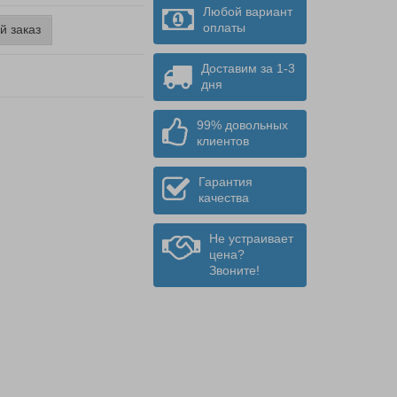
Любой вариант
оплаты
й заказ
Доставим за 1-3
дня
99% довольных
клиентов
Гарантия
качества
Не устраивает
цена?
Звоните!