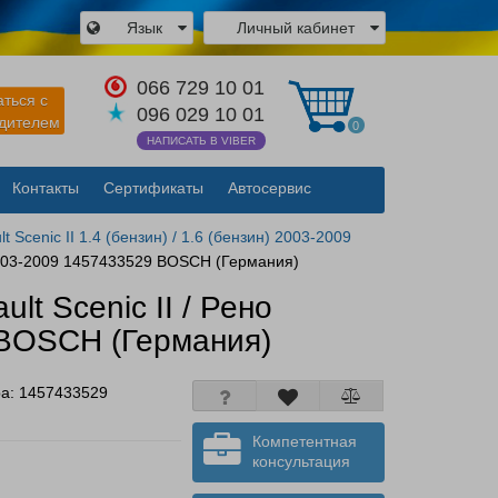
Язык
Личный кабинет
×
066 729 10 01
аться с
096 029 10 01
одителем
0
НАПИСАТЬ В VIBER
Контакты
Сертификаты
Автосервис
Закрыть
Scenic II 1.4 (бензин) / 1.6 (бензин) 2003-2009
) 2003-2009 1457433529 BOSCH (Германия)
t Scenic II / Рено
9 BOSCH (Германия)
ра:
1457433529
Компетентная
консультация