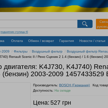
агазина
Связ
руков
Выберите пожалуйста язык магазина
Русский
Українська
:
подшипник ступицы t5
вка
Оплата
Обмен / возврат
Гарантия
Новости / статьи
3-2009
Фильтры
Воздушный фильтр
Воздушный фильтр Renault 
40) Renault Scenic II / Рено Сценик 2 1.4 (бензин) / 1.6 (бензин
двигателя: K4J730, K4J740) Renaul
1.6 (бензин) 2003-2009 145743352
Производитель:
BOSCH (Германия)
Код това
Доступность:
На складе
Цена:
527 грн