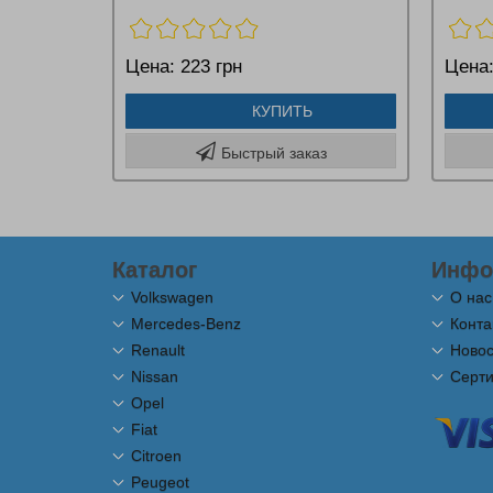
Цена:
223 грн
Цена
КУПИТЬ
Быстрый заказ
Каталог
Инфо
Volkswagen
О нас
Mercedes-Benz
Конта
Renault
Новос
Nissan
Серт
Opel
Fiat
Citroen
Peugeot