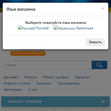
×
Язык магазина
Выберите пожалуйста язык магазина
Русский
Українська
066 729 10 01
096 029 10 01
Закрыть
0
НАПИСАТЬ В VIBER
СВЯЗАТЬСЯ С РУКОВОДИТЕЛЕМ
Доставка
Оплата
Обмен / возврат
Гарантия
Новости / статьи
Контакты
Сертификаты
Автосервис
О нас
КАТАЛОГ ТОВАРОВ