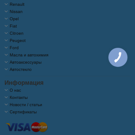
Renault
Nissan
Opel
Fiat
Citroen
Peugeot
Ford
Масла и автохимия
Автоаксессуары
Автостекло
Информация
О нас
Контакты
Новости / статьи
Сертификаты