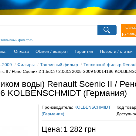
агазина
Связ
руков
Выберите пожалуйста язык магазина
Русский
Українська
:
топливный фильтр t5
вка
Оплата
Обмен / возврат
Гарантия
Новости / статьи
3-2009
Фильтры
Топливный фильтр
Топливный фильтр Renault 
nic II / Рено Сценик 2 1.5dCi / 2.0dCi 2005-2009 50014186 KOLBE
ком воды) Renault Scenic II / Рен
186 KOLBENSCHMIDT (Германия)
Производитель:
KOLBENSCHMIDT
Код това
(Германия)
Доступно
Цена:
1 282 грн