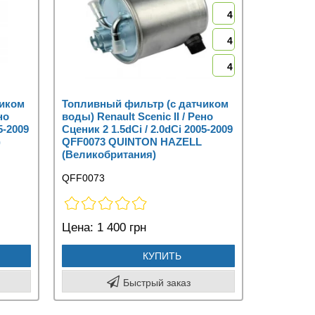
4
4
4
чиком
Топливный фильтр (с датчиком
но
воды) Renault Scenic II / Рено
5-2009
Сценик 2 1.5dCi / 2.0dCi 2005-2009
)
QFF0073 QUINTON HAZELL
(Великобритания)
QFF0073
Цена:
1 400 грн
КУПИТЬ
Быстрый заказ