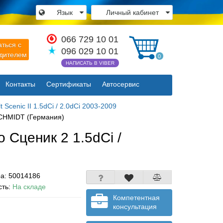
Язык
Личный кабинет
×
066 729 10 01
аться с
096 029 10 01
одителем
0
НАПИСАТЬ В VIBER
Контакты
Сертификаты
Автосервис
Закрыть
Scenic II 1.5dCi / 2.0dCi 2003-2009
NSCHMIDT (Германия)
о Сценик 2 1.5dCi /
ра:
50014186
сть:
На складе
Компетентная
консультация