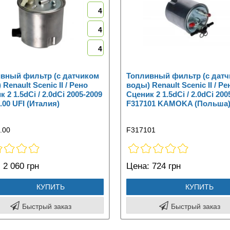
4
4
4
вный фильтр (с датчиком
Топливный фильтр (с дат
Renault Scenic II / Рено
воды) Renault Scenic II / Ре
 2 1.5dCi / 2.0dCi 2005-2009
Сценик 2 1.5dCi / 2.0dCi 200
.00 UFI (Италия)
F317101 KAMOKA (Польша
.00
F317101
:
2 060 грн
Цена:
724 грн
КУПИТЬ
КУПИТЬ
Быстрый заказ
Быстрый заказ