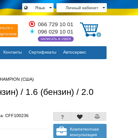
Язык
Личный кабинет
×
066 729 10 01
аться с
096 029 10 01
одителем
0
НАПИСАТЬ В VIBER
Контакты
Сертификаты
Автосервис
Закрыть
6 CHAMPION (США)
ин) / 1.6 (бензин) / 2.0
ра:
CFF100236
Компетентная
консультация