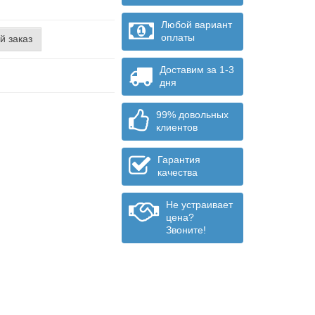
Любой вариант
оплаты
й заказ
Доставим за 1-3
дня
99% довольных
клиентов
Гарантия
качества
Не устраивает
цена?
Звоните!