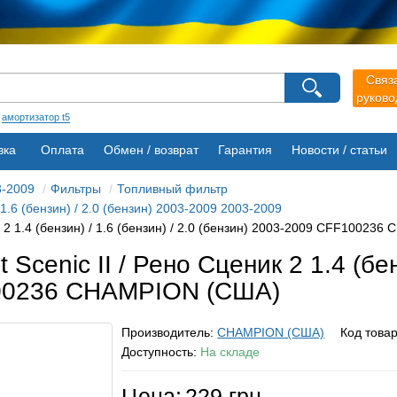
агазина
Связ
Выберите пожалуйста язык магазина
руков
Русский
Українська
:
амортизатор t5
вка
Оплата
Обмен / возврат
Гарантия
Новости / статьи
3-2009
Фильтры
Топливный фильтр
 1.6 (бензин) / 2.0 (бензин) 2003-2009 2003-2009
к 2 1.4 (бензин) / 1.6 (бензин) / 2.0 (бензин) 2003-2009 CFF10023
cenic II / Рено Сценик 2 1.4 (бенз
100236 CHAMPION (США)
Производитель:
CHAMPION (США)
Код това
Доступность:
На складе
Цена:
229 грн