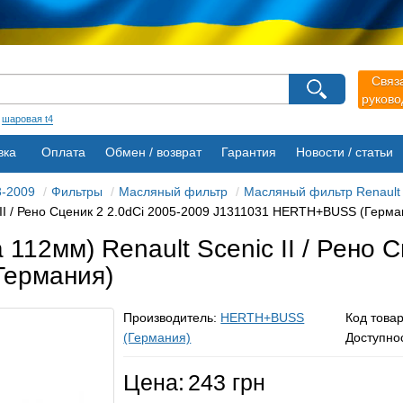
агазина
Связ
Выберите пожалуйста язык магазина
руков
Русский
Українська
:
шаровая t4
вка
Оплата
Обмен / возврат
Гарантия
Новости / статьи
3-2009
Фильтры
Масляный фильтр
Масляный фильтр Renault S
II / Рено Сценик 2 2.0dCi 2005-2009 J1311031 HERTH+BUSS (Герма
112мм) Renault Scenic II / Рено С
Германия)
Производитель:
HERTH+BUSS
Код това
(Германия)
Доступно
Цена:
243 грн