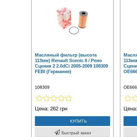
Масляный фильтр (высота
Масля
113мм) Renault Scenic II / Рено
113мм)
Сценик 2 2.0dCi 2005-2009 108309
Сцени
FEBI (Германия)
OE666
108309
OE666
Цена:
262 грн
Цена
КУПИТЬ
Быстрый заказ