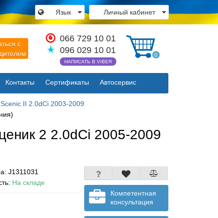
Язык
Личный кабинет
×
066 729 10 01
аться с
096 029 10 01
одителем
0
НАПИСАТЬ В VIBER
Контакты
Сертификаты
Автосервис
Закрыть
cenic II 2.0dCi 2003-2009
ния)
ценик 2 2.0dCi 2005-2009
ра:
J1311031
сть:
На складе
Компетентная
консультация