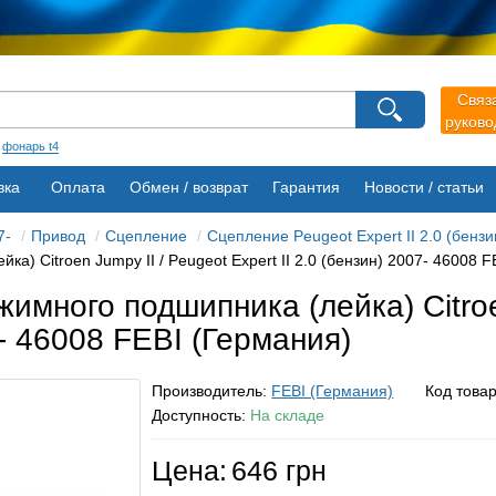
агазина
Связ
Выберите пожалуйста язык магазина
руков
Русский
Українська
:
фонарь t4
вка
Оплата
Обмен / возврат
Гарантия
Новости / статьи
7-
Привод
Сцепление
Сцепление Peugeot Expert II 2.0 (бензи
) Citroen Jumpy II / Peugeot Expert II 2.0 (бензин) 2007- 46008 F
много подшипника (лейка) Citroe
7- 46008 FEBI (Германия)
Производитель:
FEBI (Германия)
Код това
Доступность:
На складе
Цена:
646 грн