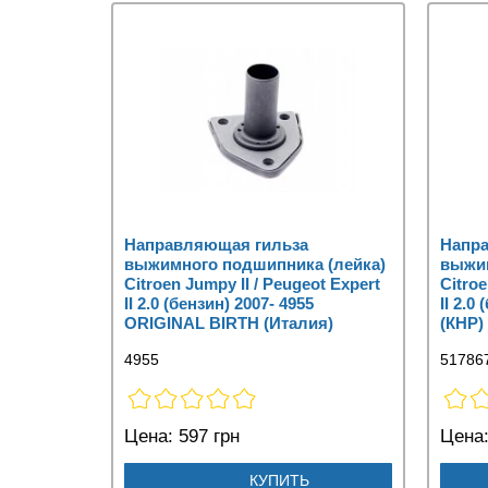
Направляющая гильза
Напр
выжимного подшипника (лейка)
выжим
Citroen Jumpy II / Peugeot Expert
Citroe
II 2.0 (бензин) 2007- 4955
II 2.0
ORIGINAL BIRTH (Италия)
(КНР)
4955
51786
Цена:
597 грн
Цена
КУПИТЬ