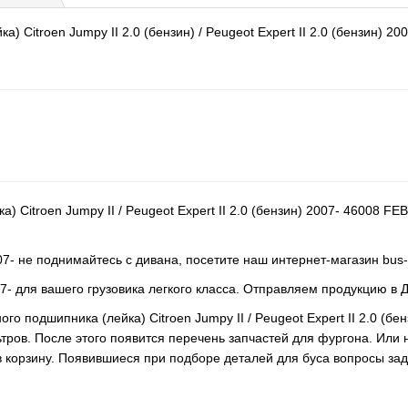
itroen Jumpy II 2.0 (бензин) / Peugeot Expert II 2.0 (бензин) 200
Citroen Jumpy II / Peugeot Expert II 2.0 (бензин) 2007- 46008 F
2007- не поднимайтесь с дивана, посетите наш интернет-магазин bus
07- для вашего грузовика легкого класса. Отправляем продукцию в 
о подшипника (лейка) Citroen Jumpy II / Peugeot Expert II 2.0 (б
ров. После этого появится перечень запчастей для фургона. Или 
в корзину. Появившиеся при подборе деталей для буса вопросы з