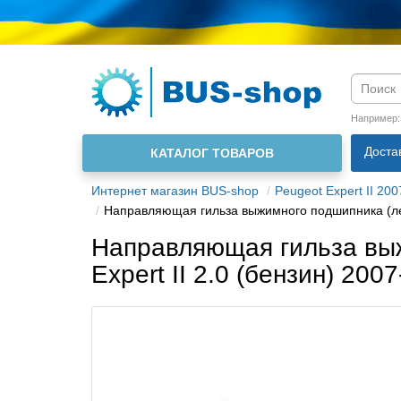
Язык м
Например
Доста
КАТАЛОГ ТОВАРОВ
О нас
Интернет магазин BUS-shop
Peugeot Expert II 200
Направляющая гильза выжимного подшипника (лейка
Направляющая гильза выжи
Expert II 2.0 (бензин) 200