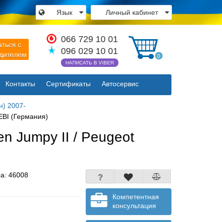
Язык
Личный кабинет
×
066 729 10 01
аться с
096 029 10 01
одителем
0
НАПИСАТЬ В VIBER
Контакты
Сертификаты
Автосервис
Закрыть
н) 2007-
EBI (Германия)
n Jumpy II / Peugeot
ра:
46008
Компетентная
консультация