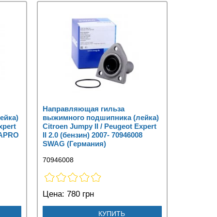
Направляющая гильза
ейка)
выжимного подшипника (лейка)
xpert
Citroen Jumpy II / Peugeot Expert
 RAPRO
II 2.0 (бензин) 2007- 70946008
SWAG (Германия)
70946008
Цена:
780 грн
КУПИТЬ