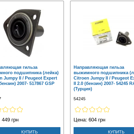
авляющая гильза
Направляющая гильза
ного подшипника (лейка)
выжимного подшипника (л
n Jumpy II / Peugeot Expert
Citroen Jumpy II / Peugeot E
 (бензин) 2007- 517867 GSP
II 2.0 (бензин) 2007- 54245
(Турция)
7
54245
:
449 грн
Цена:
604 грн
КУПИТЬ
КУПИТЬ