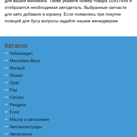
для вашей минивэна. Также укажите номер товара 10937648 и
отобразится необходимая автодеталь. Выбранные запчасти
для авто добавьте в корзину. Если появились при покупке
позиций для буса вопросы задайте нашим менеджерам.
Каталог
Volkswagen
Mercedes-Benz
Renault
Nissan
Opel
Fiat
Citroen
Peugeot
Ford
Масла и автохимия
Автоаксессуары
Автостекло