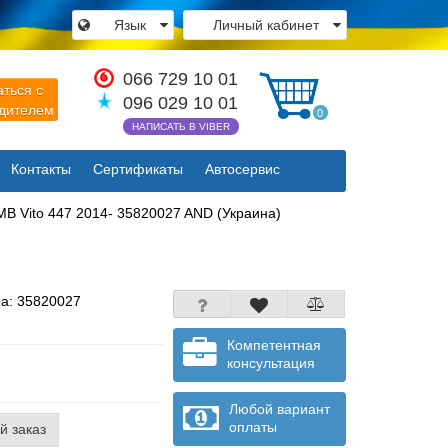
Язык
Личный кабинет
×
066 729 10 01
аться с
096 029 10 01
одителем
0
НАПИСАТЬ В VIBER
Контакты
Сертификаты
Автосервис
Закрыть
MB Vito 447 2014- 35820027 AND (Украина)
ра:
35820027
Компетентная
консультация
Любой вариант
оплаты
й заказ