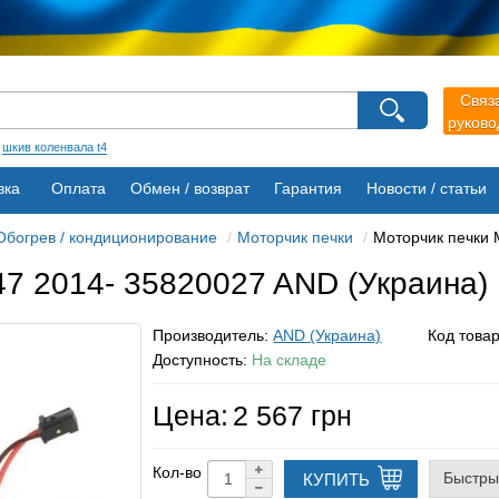
агазина
Связ
руков
Выберите пожалуйста язык магазина
Русский
Українська
:
шкив коленвала t4
вка
Оплата
Обмен / возврат
Гарантия
Новости / статьи
Обогрев / кондиционирование
Моторчик печки
Моторчик печки 
47 2014- 35820027 AND (Украина)
Производитель:
AND (Украина)
Код това
Доступность:
На складе
Цена:
2 567 грн
Кол-во
Быстры
КУПИТЬ