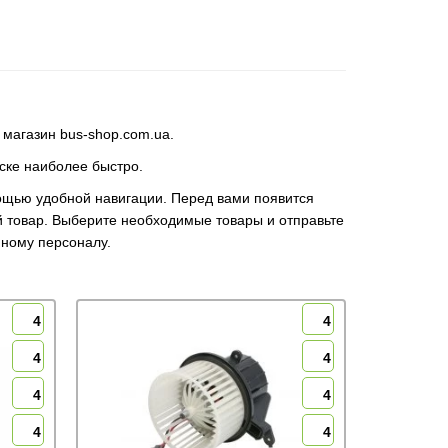
 магазин bus-shop.com.ua.
ске наиболее быстро.
мощью удобной навигации. Перед вами появится
й товар. Выберите необходимые товары и отправьте
нному персоналу.
4
4
4
4
4
4
4
4