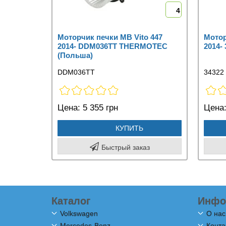
4
Моторчик печки MB Vito 447
Мотор
2014- DDM036TT THERMOTEC
2014-
(Польша)
DDM036TT
34322
Цена:
5 355 грн
Цена
КУПИТЬ
Быстрый заказ
Каталог
Инфо
Volkswagen
О нас
Mercedes-Benz
Конта