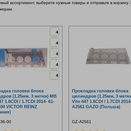
мый ассортимент, выберите нужные товары и отправьте в корзину.
жерам.
4
4
4
4
4
адка головки блока
Прокладка головки блока
дров (1.25мм, 3 метки) MB
цилиндров (1.25мм, 3 метк
47 1.6CDI / 1.7CDI 2014- 61-
Vito 447 1.6CDI / 1.7CDI 2014
-00 VICTOR REINZ
A2561 GAZO (Польша)
ания)
136-00
GZ-A2561