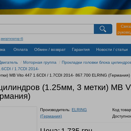
агазина
Связ
руков
Выберите пожалуйста язык магазина
Русский
Українська
:
амортизатор t5
вка
Оплата
Обмен / возврат
Гарантия
Новости / статьи
Двигатель
Моторная группа
Прокладки головки блока цилиндро
.6CDI / 1.7CDI 2014-
тки) MB Vito 447 1.6CDI / 1.7CDI 2014- 867.700 ELRING (Германия)
илиндров (1.25мм, 3 метки) MB Vi
ермания)
Производитель:
ELRING
Код това
(Германия)
Доступно
Цена:
1 735 грн