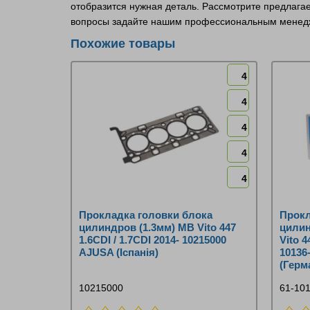
отобразится нужная деталь. Рассмотрите предлагае
вопросы задайте нашим профессиональным менед
Похожие товары
4
4
4
4
4
Прокладка головки блока
Прокл
цилиндров (1.3мм) MB Vito 447
цилин
1.6CDI / 1.7CDI 2014- 10215000
Vito 4
AJUSA (Іспанія)
10136
(Герм
10215000
61-10