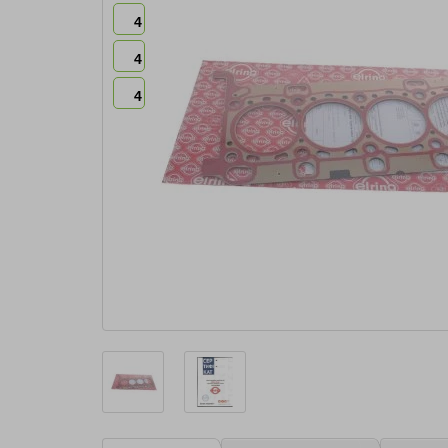
4
4
4