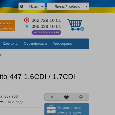
Язык
Личный кабинет
×
066 729 10 01
аться с
096 029 10 01
одителем
0
НАПИСАТЬ В VIBER
Контакты
Сертификаты
Автосервис
Закрыть
в
to 447 1.6CDI / 1.7CDI
ра:
867.700
сть:
На складе
Компетентная
консультация