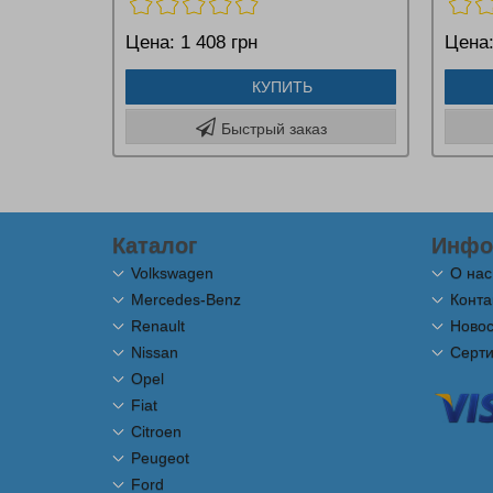
Цена:
1 408 грн
Цена
КУПИТЬ
Быстрый заказ
Каталог
Инфо
Volkswagen
О нас
Mercedes-Benz
Конта
Renault
Новос
Nissan
Серт
Opel
Fiat
Citroen
Peugeot
Ford