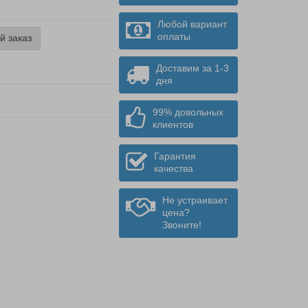
Любой вариант
оплаты
й заказ
Доставим за 1-3
дня
99% довольных
клиентов
Гарантия
качества
Не устраивает
цена?
Звоните!