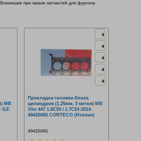
 Возникшие при заказе запчастей для фургона
4
4
4
4
4
Прокладка головки блока
и) MB
цилиндров (1.25мм, 3 метки) MB
- GZ-
Vito 447 1.6CDI / 1.7CDI 2014-
49425065 CORTECO (Италия)
49425065