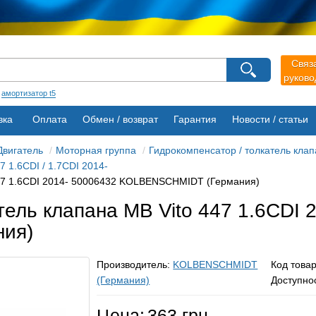
агазина
Выберите пожалуйста язык магазина
Связ
Русский
Українська
руков
:
амортизатор t5
вка
Оплата
Обмен / возврат
Гарантия
Новости / статьи
Двигатель
Моторная группа
Гидрокомпенсатор / толкатель кла
7 1.6CDI / 1.7CDI 2014-
447 1.6CDI 2014- 50006432 KOLBENSCHMIDT (Германия)
тель клапана MB Vito 447 1.6CDI 
ия)
Производитель:
KOLBENSCHMIDT
Код това
(Германия)
Доступно
Цена:
363 грн