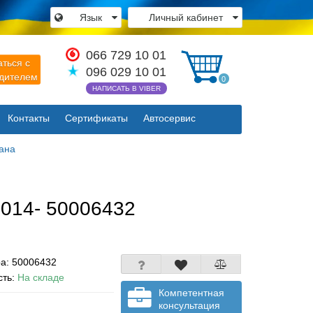
×
Язык
Личный кабинет
066 729 10 01
аться с
096 029 10 01
одителем
0
НАПИСАТЬ В VIBER
Закрыть
Контакты
Сертификаты
Автосервис
пана
2014- 50006432
ра:
50006432
сть:
На складе
Компетентная
консультация