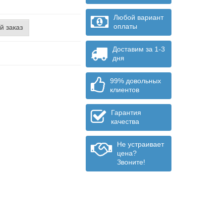
Любой вариант
оплаты
й заказ
Доставим за 1-3
дня
99% довольных
клиентов
Гарантия
качества
Не устраивает
цена?
Звоните!