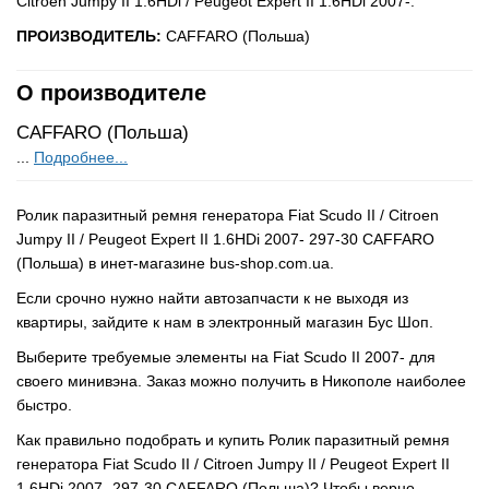
Citroen Jumpy II 1.6HDi / Peugeot Expert II 1.6HDi 2007-.
ПРОИЗВОДИТЕЛЬ:
CAFFARO (Польша)
О производителе
CAFFARO (Польша)
...
Подробнее...
Ролик паразитный ремня генератора Fiat Scudo II / Citroen
Jumpy II / Peugeot Expert II 1.6HDi 2007- 297-30 CAFFARO
(Польша) в инет-магазине bus-shop.com.ua.
Если срочно нужно найти автозапчасти к не выходя из
квартиры, зайдите к нам в электронный магазин Бус Шоп.
Выберите требуемые элементы на Fiat Scudo II 2007- для
своего минивэна. Заказ можно получить в Никополе наиболее
быстро.
Как правильно подобрать и купить Ролик паразитный ремня
генератора Fiat Scudo II / Citroen Jumpy II / Peugeot Expert II
1.6HDi 2007- 297-30 CAFFARO (Польша)? Чтобы верно