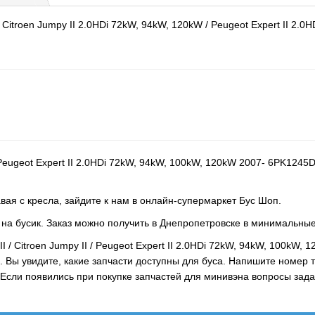
 Citroen Jumpy II 2.0HDi 72kW, 94kW, 120kW / Peugeot Expert II 2.0
I / Peugeot Expert II 2.0HDi 72kW, 94kW, 100kW, 120kW 2007- 6PK12
вая с кресла, зайдите к нам в онлайн-супермаркет Бус Шоп.
- на бусик. Заказ можно получить в Днепропетровске в минимальные
II / Citroen Jumpy II / Peugeot Expert II 2.0HDi 72kW, 94kW, 100
. Вы увидите, какие запчасти доступны для буса. Напишите номер
у. Если появились при покупке запчастей для минивэна вопросы 