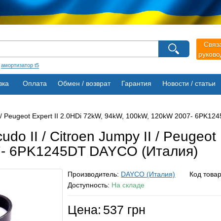
Связ
руков
:
амортизатор t5
вка
Оплата
Обмен / возврат
Гарантия
Новости / статьи
II / Peugeot Expert II 2.0HDi 72kW, 94kW, 100kW, 120kW 2007- 6PK1
do II / Citroen Jumpy II / Peugeot 
7- 6PK1245DT DAYCO (Италия)
Производитель:
DAYCO (Италия)
Код това
Доступность:
На складе
Цена:
537 грн