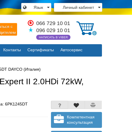
Язык
Личный кабинет
066 729 10 01
аться с
096 029 10 01
одителем
0
НАПИСАТЬ В VIBER
Контакты
Сертификаты
Автосервис
245DT DAYCO (Италия)
Expert II 2.0HDi 72kW,
ра:
6PK1245DT
Компетентная
консультация