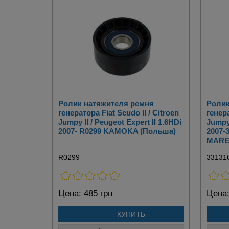
Ролик натяжителя ремня
Ролик
генератора Fiat Scudo II / Citroen
генера
Jumpy II / Peugeot Expert II 1.6HDi
Jumpy 
2007- R0299 KAMOKA (Польша)
2007-
MAREL
R0299
33131
Цена:
485 грн
Цена
КУПИТЬ