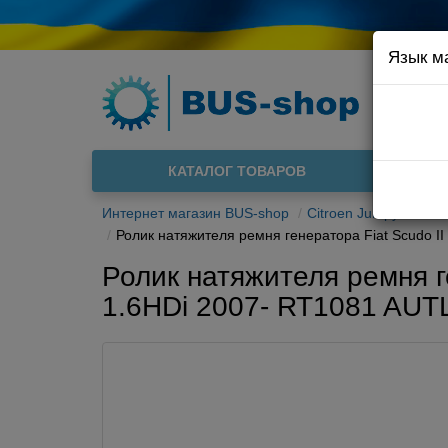
Язык м
Например
Доста
КАТАЛОГ ТОВАРОВ
О нас
Интернет магазин BUS-shop
Citroen Jumpy II 2007
Ролик натяжителя ремня генератора Fiat Scudo II 
Ролик натяжителя ремня ген
1.6HDi 2007- RT1081 AUT