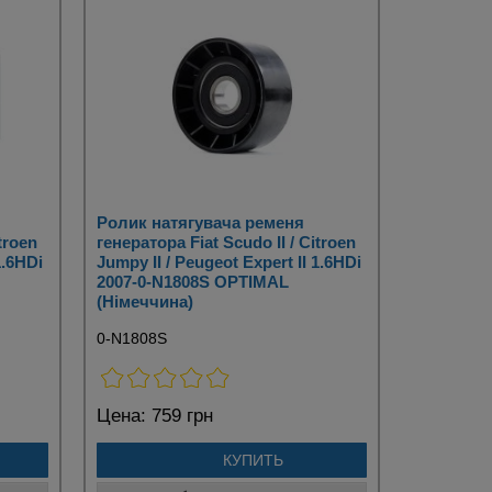
Ролик натягувача ременя
troen
генератора Fiat Scudo II / Citroen
1.6HDi
Jumpy II / Peugeot Expert II 1.6HDi
2007-0-N1808S OPTIMAL
(Німеччина)
0-N1808S
Цена:
759 грн
КУПИТЬ