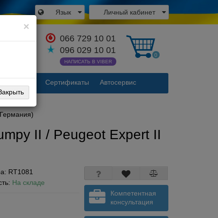
Язык
Личный кабинет
×
066 729 10 01
аться с
096 029 10 01
одителем
0
НАПИСАТЬ В VIBER
Контакты
Сертификаты
Автосервис
Закрыть
 (Германия)
mpy II / Peugeot Expert II
ра:
RT1081
сть:
На складе
Компетентная
консультация