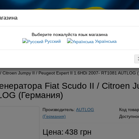
агазина
Связ
руков
Выберите пожалуйста язык магазина
Русский
Українська
:
шкив коленвала t4
вка
Оплата
Обмен / возврат
Гарантия
Новости / статьи
-
/ Citroen Jumpy II / Peugeot Expert II 1.6HDi 2007- RT1081 AUTLOG
ератора Fiat Scudo II / Citroen Ju
LOG (Германия)
Производитель:
AUTLOG
Код това
(Германия)
Доступно
Цена:
438 грн