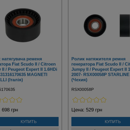
 натягувача ременя
Ролик натяжителя ремня
тора Fiat Scudo II / Citroen
генератора Fiat Scudo II / Ci
II / Peugeot Expert II 1.6HDi
Jumpy II / Peugeot Expert II 
331316170635 MAGNETI
2007- RSX00058P STARLINE
LI (Італія)
(Чехия)
6170635
RSX00058P
:
698 грн
Цена:
529 грн
КУПИТЬ
КУПИТЬ