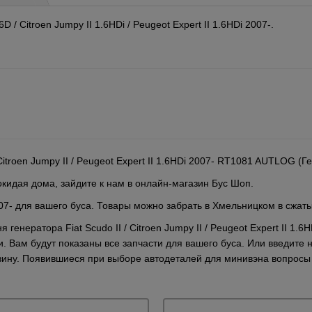
 / Citroen Jumpy II 1.6HDi / Peugeot Expert II 1.6HDi 2007-.
Citroen Jumpy II / Peugeot Expert II 1.6HDi 2007- RT1081 AUTLOG (
кидая дома, зайдите к нам в онлайн-магазин Бус Шоп.
007- для вашего буса. Товары можно забрать в Хмельницком в сжаты
 генератора Fiat Scudo II / Citroen Jumpy II / Peugeot Expert II 
. Вам будут показаны все запчасти для вашего буса. Или введите 
рзину. Появившиеся при выборе автодеталей для минивэна вопрос