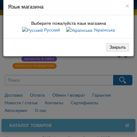
×
Язык магазина
Выберите пожалуйста язык магазина
Русский
Українська
066 729 10 01
096 029 10 01
Закрыть
0
НАПИСАТЬ В VIBER
СВЯЗАТЬСЯ С РУКОВОДИТЕЛЕМ
Доставка
Оплата
Обмен / возврат
Гарантия
Новости / статьи
Контакты
Сертификаты
Автосервис
О нас
КАТАЛОГ ТОВАРОВ