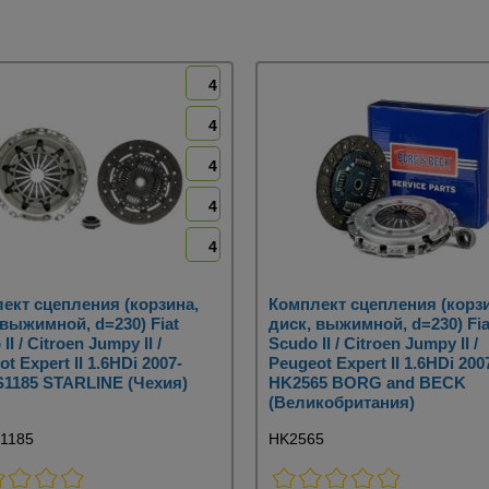
4
4
4
4
4
ект сцепления (корзина,
Комплект сцепления (корзи
 выжимной, d=230) Fiat
диск, выжимной, d=230) Fia
II / Citroen Jumpy II /
Scudo II / Citroen Jumpy II /
t Expert II 1.6HDi 2007-
Peugeot Expert II 1.6HDi 200
1185 STARLINE (Чехия)
HK2565 BORG and BECK
(Великобритания)
1185
HK2565