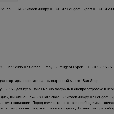
udo II 1.6D / Citroen Jumpy II 1.6HDi / Peugeot Expert II 1.6HDi 200
) Fiat Scudo II / Citroen Jumpy II / Peugeot Expert II 1.6HDi 2007
дая квартиры, посетите наш электронный маркет Bus-Shop.
II 2007- для буса. Заказ можно получить в Днепропетровске в не
диск, выжимной, d=230) Fiat Scudo II / Citroen Jumpy II / Peugeot E
истемы навигации. Перед вами откроются все необходимые запчас
асть. Выбранные товары отправьте в корзину. Возникшие при выбо