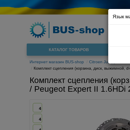
Язык м
Например
Доста
КАТАЛОГ ТОВАРОВ
О нас
Интернет магазин BUS-shop
Citroen Jumpy II 2007
Комплект сцепления (корзина, диск, выжимной, d=23
Комплект сцепления (корзи
/ Peugeot Expert II 1.6HD
4
4