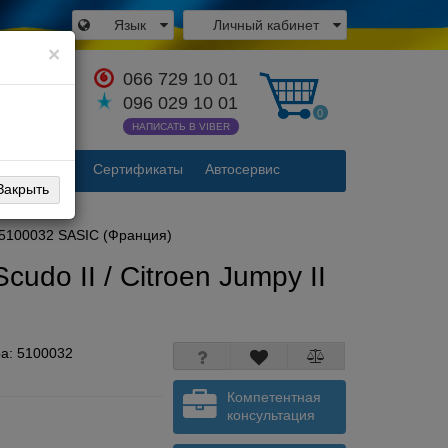
Язык
Личный кабинет
×
066 729 10 01
аться с
096 029 10 01
одителем
0
НАПИСАТЬ В VIBER
Контакты
Сертификаты
Автосервис
Закрыть
7- 5100032 SASIC (Франция)
udo II / Citroen Jumpy II
ра:
5100032
Компетентная
консультация