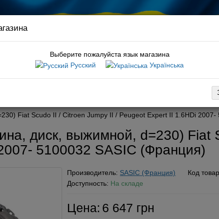
агазина
Связ
руков
Выберите пожалуйста язык магазина
Русский
Українська
:
комплект грм caddy
вка
Оплата
Обмен / возврат
Гарантия
Новости / статьи
-
0) Fiat Scudo II / Citroen Jumpy II / Peugeot Expert II 1.6HDi 200
на, диск, выжимной, d=230) Fiat Sc
i 2007- 5100032 SASIC (Франция)
Производитель:
SASIC (Франция)
Код това
Доступность:
На складе
Цена:
6 647 грн