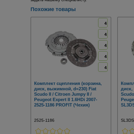
Похожие товары
4
4
4
4
4
Комплект сцепления (корзина,
Компл
диск, выжимной, d=230) Fiat
диск,
Scudo II / Citroen Jumpy II /
Scudo 
Peugeot Expert II 1.6HDi 2007-
Peugeo
2525-1186 PROFIT (Чехия)
SL3DS
2525-1186
SL3DS