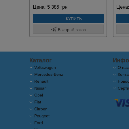
Цена:
5 385 грн
Цена
КУПИТЬ
Быстрый заказ
Каталог
Инфо
Volkswagen
О нас
Mercedes-Benz
Конта
Renault
Новос
Nissan
Серт
Opel
Fiat
Citroen
Peugeot
Ford