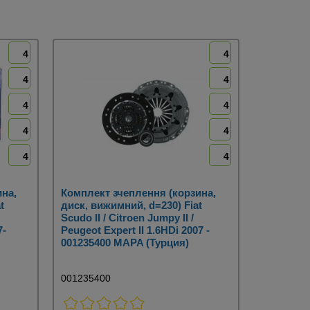
4
4
4
4
4
4
4
4
4
4
на,
Комплект зчеплення (корзина,
t
диск, вижимний, d=230) Fiat
Scudo II / Citroen Jumpy II /
7-
Peugeot Expert II 1.6HDi 2007 -
001235400 MAPA (Турция)
001235400