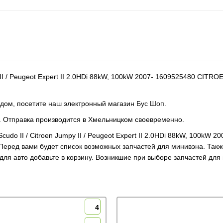
y II / Peugeot Expert II 2.0HDi 88kW, 100kW 2007- 1609525480 CIT
 дом, посетите наш электронный магазин Бус Шоп.
ик. Отправка производится в Хмельницком своевременно.
Scudo II / Citroen Jumpy II / Peugeot Expert II 2.0HDi 88kW, 100
 Перед вами будет список возможных запчастей для минивэна. Так
для авто добавьте в корзину. Возникшие при выборе запчастей дл
4