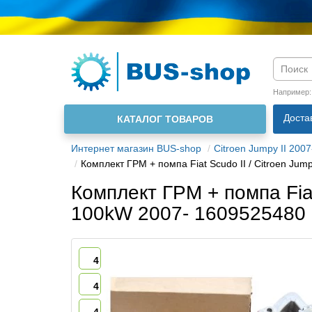
Язык м
Например
Доста
КАТАЛОГ ТОВАРОВ
О нас
Интернет магазин BUS-shop
Citroen Jumpy II 2007
Комплект ГРМ + помпа Fiat Scudo II / Citroen Ju
Комплект ГРМ + помпа Fiat 
100kW 2007- 1609525480
4
4