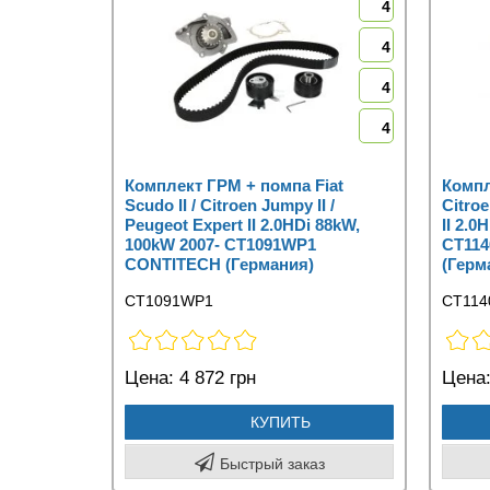
4
4
4
4
Комплект ГРМ + помпа Fiat
Компл
Scudo II / Citroen Jumpy II /
Citroe
Peugeot Expert II 2.0HDi 88kW,
II 2.0
100kW 2007- CT1091WP1
CT11
CONTITECH (Германия)
(Герм
CT1091WP1
CT114
Цена:
4 872 грн
Цена
КУПИТЬ
Быстрый заказ