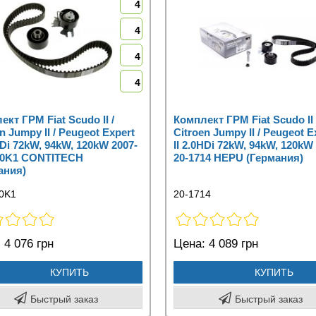
4
4
4
4
ект ГРМ Fiat Scudo II /
Комплект ГРМ Fiat Scudo II 
n Jumpy II / Peugeot Expert
Citroen Jumpy II / Peugeot E
HDi 72kW, 94kW, 120kW 2007-
II 2.0HDi 72kW, 94kW, 120kW
40K1 CONTITECH
20-1714 HEPU (Германия)
ания)
0K1
20-1714
:
4 076 грн
Цена:
4 089 грн
КУПИТЬ
КУПИТЬ
Быстрый заказ
Быстрый заказ