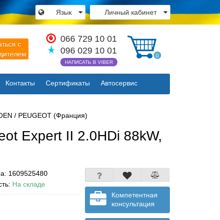
Язык
Личный кабинет
×
066 729 10 01
аться с
096 029 10 01
одителем
0
НАПИСАТЬ В VIBER
Контакты
Сертификаты
Автосервис
Закрыть
ITROEN / PEUGEOT (Франция)
eot Expert II 2.0HDi 88kW,
ра:
1609525480
сть:
На складе
Компетентная
консультация