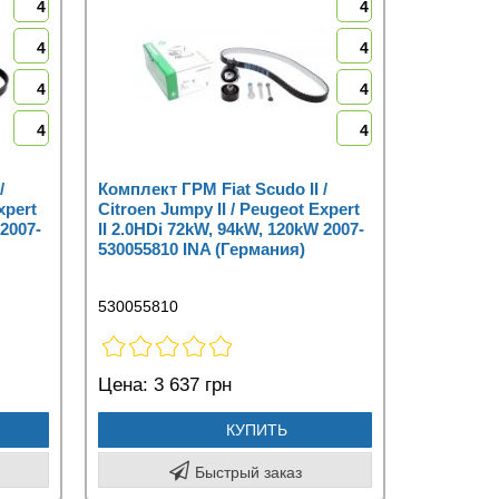
4
4
4
4
4
4
4
4
/
Комплект ГРМ Fiat Scudo II /
xpert
Citroen Jumpy II / Peugeot Expert
 2007-
II 2.0HDi 72kW, 94kW, 120kW 2007-
530055810 INA (Германия)
530055810
Цена:
3 637 грн
КУПИТЬ
Быстрый заказ