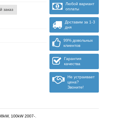
Любой вариант
оплаты
й заказ
Доставим за 1-3
дня
99% довольных
клиентов
Гарантия
качества
Не устраивает
цена?
Звоните!
 88kW, 100kW 2007-.