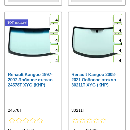
4
4
ТОП продаж!
4
4
4
4
4
4
4
4
Renault Kangoo 1997-
Renault Kangoo 2008-
2007 Лобовое стекло
2021 Лобовое стекло
24578T XYG (КНР)
30211T XYG (КНР)
24578T
30211T