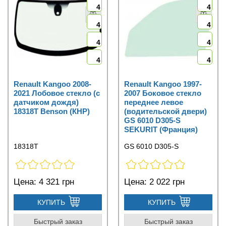
4
4
4
4
4
4
4
4
Renault Kangoo 2008-
Renault Kangoo 1997-
2021 Лобовое стекло (с
2007 Боковое стекло
датчиком дождя)
переднее левое
18318T Benson (КНР)
(водительской двери)
GS 6010 D305-S
SEKURIT (Франция)
18318T
GS 6010 D305-S
Цена:
4 321 грн
Цена:
2 022 грн
КУПИТЬ
КУПИТЬ
Быстрый заказ
Быстрый заказ