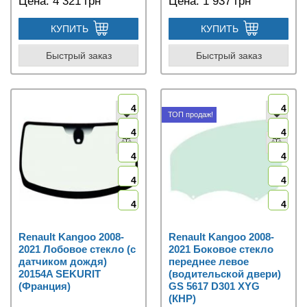
Цена:
4 321 грн
Цена:
1 937 грн
КУПИТЬ
КУПИТЬ
Быстрый заказ
Быстрый заказ
4
4
ТОП продаж!
4
4
4
4
4
4
4
4
Renault Kangoo 2008-
Renault Kangoo 2008-
2021 Лобовое стекло (с
2021 Боковое стекло
датчиком дождя)
переднее левое
20154A SEKURIT
(водительской двери)
(Франция)
GS 5617 D301 XYG
(КНР)