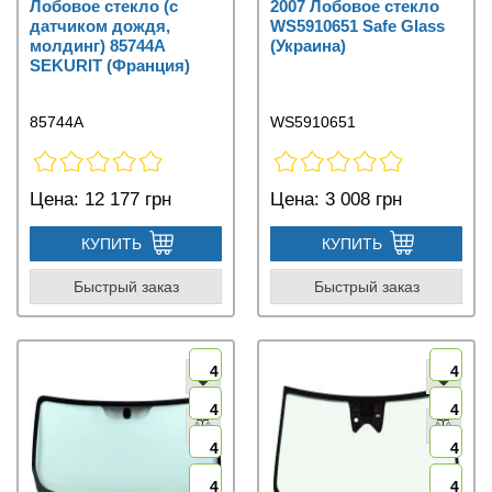
Лобовое стекло (с
2007 Лобовое стекло
датчиком дождя,
WS5910651 Safe Glass
молдинг) 85744A
(Украина)
SEKURIT (Франция)
85744A
WS5910651
Цена:
12 177 грн
Цена:
3 008 грн
КУПИТЬ
КУПИТЬ
Быстрый заказ
Быстрый заказ
4
4
4
4
4
4
4
4