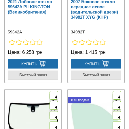
2021 Лобовое стекло
2007 Боковое стекло
59642A PILKINGTON
переднее левое
(Великобритания)
(водительской двери)
34982T XYG (КНР)
59642A
34982T
Цена:
6 258 грн
Цена:
1 415 грн
КУПИТЬ
КУПИТЬ
Быстрый заказ
Быстрый заказ
4
4
ТОП продаж!
4
4
4
4
4
4