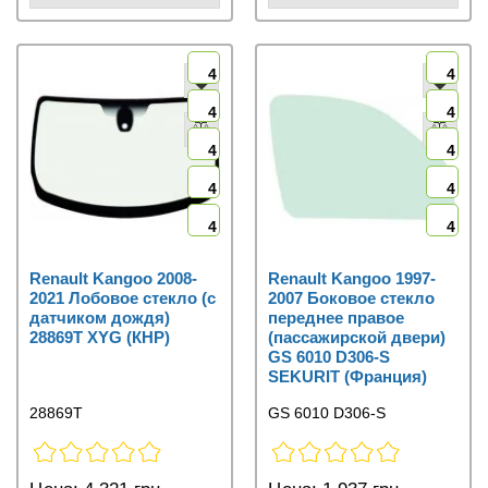
4
4
4
4
4
4
4
4
4
4
Renault Kangoo 2008-
Renault Kangoo 1997-
2021 Лобовое стекло (с
2007 Боковое стекло
датчиком дождя)
переднее правое
28869T XYG (КНР)
(пассажирской двери)
GS 6010 D306-S
SEKURIT (Франция)
28869T
GS 6010 D306-S