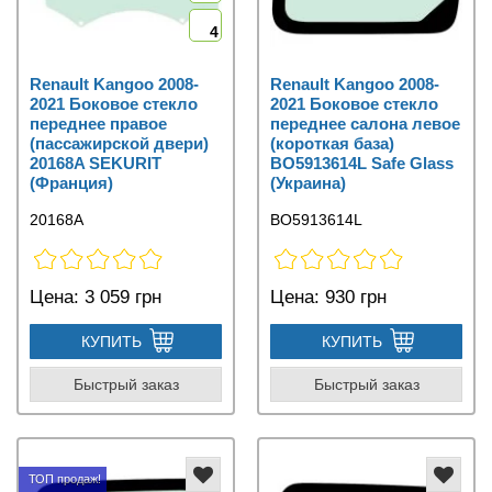
4
Renault Kangoo 2008-
Renault Kangoo 2008-
2021 Боковое стекло
2021 Боковое стекло
переднее правое
переднее салона левое
(пассажирской двери)
(короткая база)
20168A SEKURIT
BO5913614L Safe Glass
(Франция)
(Украина)
20168A
BO5913614L
Цена:
3 059 грн
Цена:
930 грн
КУПИТЬ
КУПИТЬ
Быстрый заказ
Быстрый заказ
ТОП продаж!