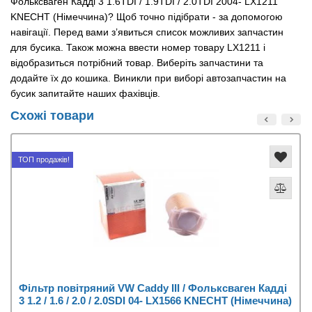
Фольксваген Кадді 3 1.6TDI / 1.9TDI / 2.0TDI 2004- LX1211
KNECHT (Німеччина)? Щоб точно підібрати - за допомогою
навігації. Перед вами з’явиться список можливих запчастин
для бусика. Також можна ввести номер товару LX1211 і
відобразиться потрібний товар. Виберіть запчастини та
додайте їх до кошика. Виникли при виборі автозапчастин на
бусик запитайте наших фахівців.
Схожі товари
ТОП продажів!
Фільтр повітряний VW Caddy III / Фольксваген Кадді
3 1.2 / 1.6 / 2.0 / 2.0SDI 04- LX1566 KNECHT (Німеччина)