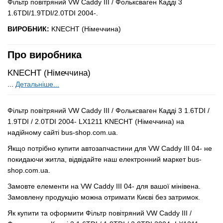
Фільтр повітряний VW Caddy III / Фольксваген Кадді 3
1.6TDI/1.9TDI/2.0TDI 2004-.
ВИРОБНИК:
KNECHT (Німеччина)
Про виробника
KNECHT (Німеччина)
...
Детальніше...
Фільтр повітряний VW Caddy III / Фольксваген Кадді 3 1.6TDI /
1.9TDI / 2.0TDI 2004- LX1211 KNECHT (Німеччина) на
надійному сайті bus-shop.com.ua.
Якщо потрібно купити автозапчастини для VW Caddy III 04- не
покидаючи житла, відвідайте наш електронний маркет bus-
shop.com.ua.
Замовте елементи на VW Caddy III 04- для вашої мінівена.
Замовлену продукцію можна отримати Києві без затримок.
Як купити та оформити Фільтр повітряний VW Caddy III /