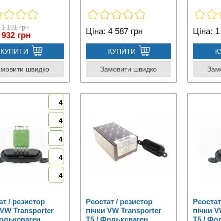
1 131 грн
Ціна:
4 587 грн
Ціна:
1 
932 грн
КУПИТИ
КУПИТИ
К
амовити швидко
Замовити швидко
Зам
4
4
4
4
4
ат / резистор
Реостат / резистор
Реостат
 VW Transporter
пічки VW Transporter
пічки V
Фольксваген
T5 / Фольксваген
T5 / Фо