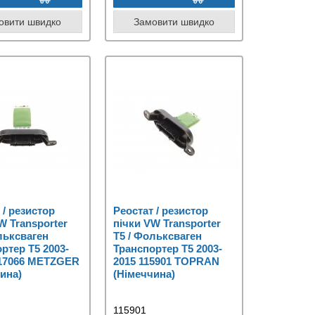
овити швидко
Замовити швидко
 / резистор
Реостат / резистор
W Transporter
пічки VW Transporter
льксваген
T5 / Фольксваген
ртер Т5 2003-
Транспортер Т5 2003-
917066 METZGER
2015 115901 TOPRAN
ина)
(Німеччина)
115901