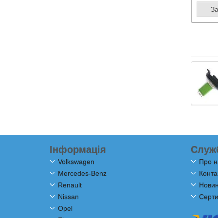
З
Інформація
Служ
Volkswagen
Про н
Mercedes-Benz
Конта
Renault
Новини
Nissan
Серти
Opel