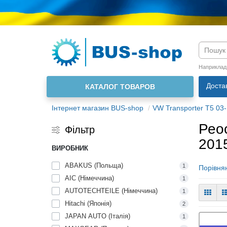
Мова м
Наприклад
Доста
КАТАЛОГ ТОВАРОВ
Інтернет магазин BUS-shop
VW Transporter T5 03-
Реос
Фільтр
201
ВИРОБНИК
ABAKUS (Польща)
1
Порівнян
AIC (Німеччина)
1
AUTOTECHTEILE (Німеччина)
1
Hitachi (Японія)
2
JAPAN AUTO (Італія)
1