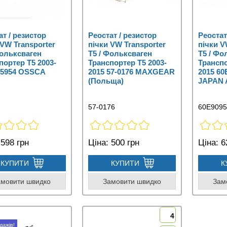
ат / резистор
Реостат / резистор
Реостат
 VW Transporter
пічки VW Transporter
пічки V
Фольксваген
T5 / Фольксваген
T5 / Фо
портер Т5 2003-
Транспортер Т5 2003-
Транспо
15954 OSSCA
2015 57-0176 MAXGEAR
2015 60
(Польща)
JAPAN A
57-0176
60E9095
598 грн
Ціна:
500 грн
Ціна:
6
КУПИТИ
КУПИТИ
К
амовити швидко
Замовити швидко
Зам
4
дажів!