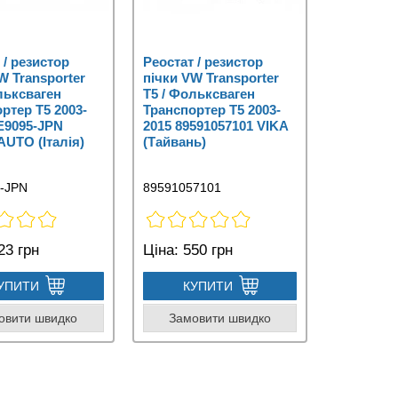
 / резистор
Реостат / резистор
W Transporter
пічки VW Transporter
льксваген
T5 / Фольксваген
ртер Т5 2003-
Транспортер Т5 2003-
E9095-JPN
2015 89591057101 VIKA
UTO (Італія)
(Тайвань)
-JPN
89591057101
23 грн
Ціна:
550 грн
УПИТИ
КУПИТИ
овити швидко
Замовити швидко