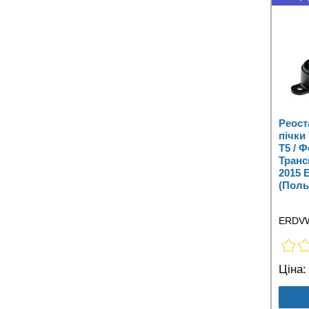
Реост
пічки
T5 / 
Транс
2015
(Поль
ERDV
Ціна: