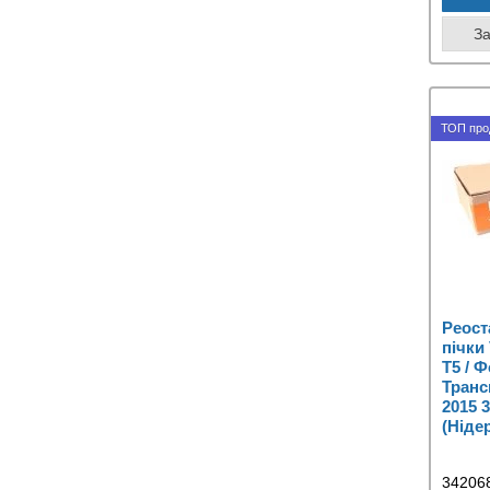
З
ТОП про
Реост
пічки
T5 / 
Транс
2015 
(Ніде
34206