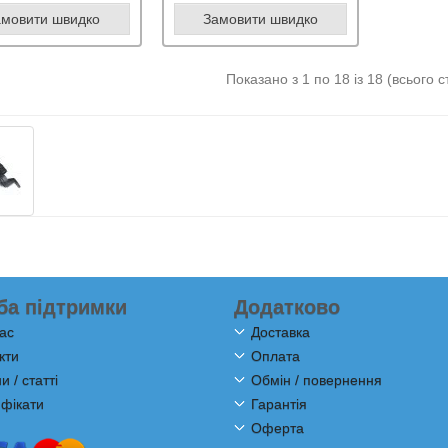
амовити швидко
Замовити швидко
Показано з 1 по 18 із 18 (всього с
ба підтримки
Додатково
ас
Доставка
кти
Оплата
 / статті
Обмін / повернення
фікати
Гарантія
Оферта