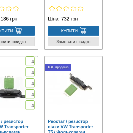
186 грн
Ціна:
732 грн
УПИТИ
КУПИТИ
овити швидко
Замовити швидко
4
ТОП продажів!
4
4
4
4
 / резистор
Реостат / резистор
W Transporter
пічки VW Transporter
льксваген
T5 / Фольксваген