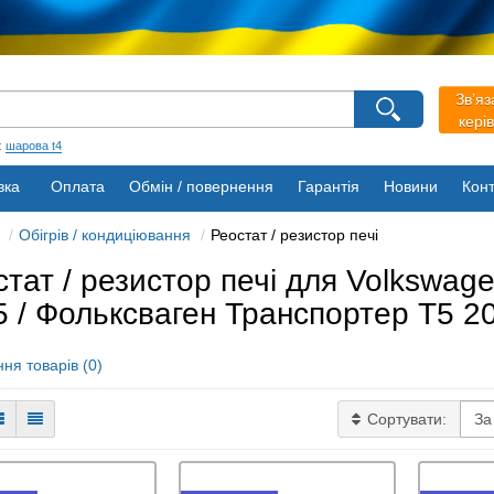
агазину
Зв’яз
кері
Виберіть будь ласка мову магазину
Русский
Українська
:
шарова t4
вка
Оплата
Обмін / повернення
Гарантія
Новини
Конт
Обігрів / кондиціювання
Реостат / резистор печі
тат / резистор печі для Volkswage
5 / Фольксваген Транспортер Т5 2
ня товарів (0)
Сортувати: