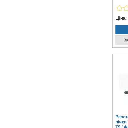
Ціна:
З
Реост
пічки
T5 / 