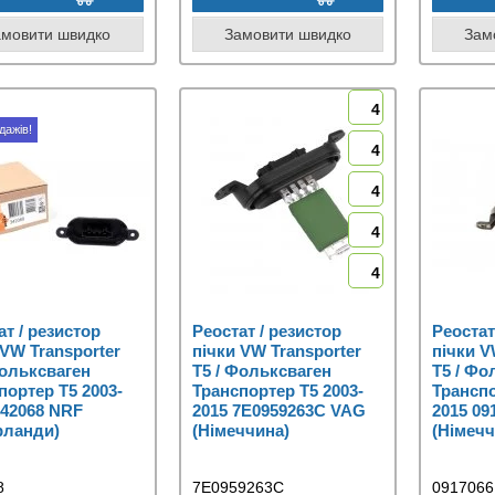
амовити швидко
Замовити швидко
Зам
4
дажів!
4
4
4
4
ат / резистор
Реостат / резистор
Реостат
 VW Transporter
пічки VW Transporter
пічки V
Фольксваген
T5 / Фольксваген
T5 / Фо
портер Т5 2003-
Транспортер Т5 2003-
Транспо
342068 NRF
2015 7E0959263C VAG
2015 0
рланди)
(Німеччина)
(Німечч
8
7E0959263C
0917066