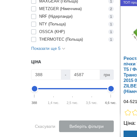
MAXGEAR (Польща)
1
ТОП про
METZGER (Німеччина)
2
NRF (Нідерланди)
1
NTY (Польща)
1
OSSCA (КНР)
1
THERMOTEC (Польща)
1
Показати ще 5
Реост
ЦІНА
пічки
T5 / 
-
грн
Транс
2015 
ZILB
(Німе
04-52
388
1,4 тис.
2,5 тис.
3,5 тис.
4,6 тис.
Ціна:
Скасувати
Виберіть фільтри