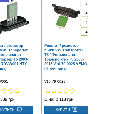
4
4
4
4
ат / резистор
Реостат / резистор
 VW Transporter
пічки VW Transporter
Фольксваген
T5 / Фольксваген
портер Т5 2003-
Транспортер Т5 2003-
 ERDVW001 NTY
2015 V10-79-0025 VEMO
ща)
(Німеччина)
W001
V10-79-0025
388 грн
Ціна:
2 118 грн
КУПИТИ
КУПИТИ