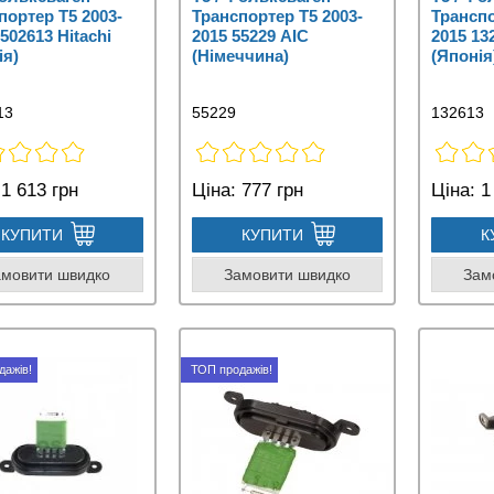
портер Т5 2003-
Транспортер Т5 2003-
Транспо
502613 Hitachi
2015 55229 AIC
2015 13
ія)
(Німеччина)
(Японія
13
55229
132613
1 613 грн
Ціна:
777 грн
Ціна:
1 
КУПИТИ
КУПИТИ
К
амовити швидко
Замовити швидко
Зам
дажів!
ТОП продажів!