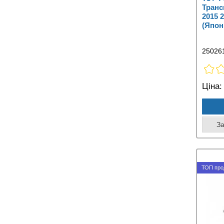
Транс
2015 2
(Япон
25026
Ціна:
З
ТОП про