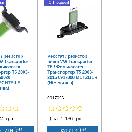
ів!
ТОП продажів!
 / резистор
Реостат / резистор
W Transporter
пічки VW Transporter
льксваген
T5 / Фольксваген
ртер Т5 2003-
Транспортер Т5 2003-
59026
2015 0917066 METZGER
ECHTEILE
(Німеччина)
ина)
0917066
45 грн
Ціна:
1 186 грн
УПИТИ
КУПИТИ