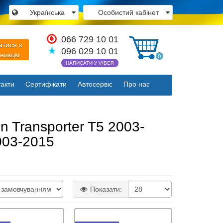
Українська
Особистий кабінет
×
066 729 10 01
атися з
096 029 10 01
вником
0
НАПИСАТИ У VIBER
акти
Сертифікати
Автосервіс
Про нас
Закрити
n Transporter T5 2003-
003-2015
Показати: