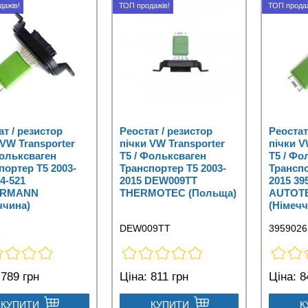
дажів!
ТОП продажів!
ТОП продаж
ат / резистор
Реостат / резистор
Реостат
 VW Transporter
пічки VW Transporter
пічки V
Фольксваген
T5 / Фольксваген
T5 / Фо
портер Т5 2003-
Транспортер Т5 2003-
Транспо
04-521
2015 DEW009TT
2015 39
ERMANN
THERMOTEC (Польща)
AUTOT
ччина)
(Німечч
1
DEW009TT
3959026
789 грн
Ціна:
811 грн
Ціна:
8
КУПИТИ
КУПИТИ
К