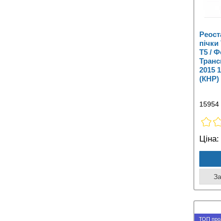
Реост
пічки
T5 / 
Транс
2015 
(КНР)
15954
Ціна:
З
ТОП про