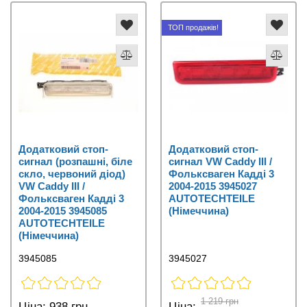
ТОП продажів!
Додатковий стоп-
Додатковий стоп-
сигнал (розпашні, біле
сигнал VW Caddy III /
скло, червоний діод)
Фольксваген Кадді 3
VW Caddy III /
2004-2015 3945027
Фольксваген Кадді 3
AUTOTECHTEILE
2004-2015 3945085
(Німеччина)
AUTOTECHTEILE
(Німеччина)
3945085
3945027
1 219 грн
Ціна:
938 грн
Ціна: