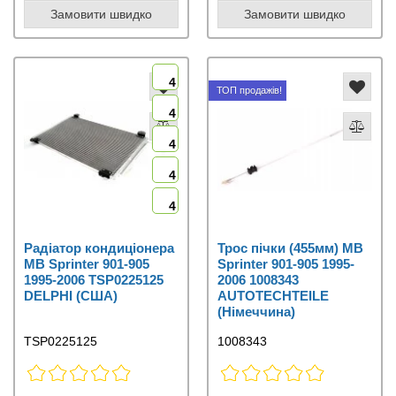
Замовити швидко
Замовити швидко
4
ТОП продажів!
4
4
4
4
Радіатор кондиціонера
Трос пічки (455мм) MB
MB Sprinter 901-905
Sprinter 901-905 1995-
1995-2006 TSP0225125
2006 1008343
DELPHI (США)
AUTOTECHTEILE
(Німеччина)
TSP0225125
1008343