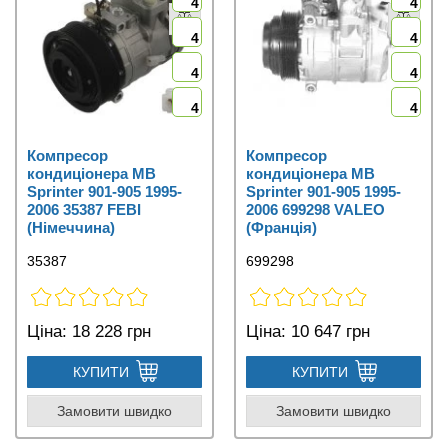
4
4
4
4
4
4
4
4
Компресор
Компресор
кондиціонера MB
кондиціонера MB
Sprinter 901-905 1995-
Sprinter 901-905 1995-
2006 35387 FEBI
2006 699298 VALEO
(Німеччина)
(Франція)
35387
699298
Ціна:
18 228 грн
Ціна:
10 647 грн
КУПИТИ
КУПИТИ
Замовити швидко
Замовити швидко