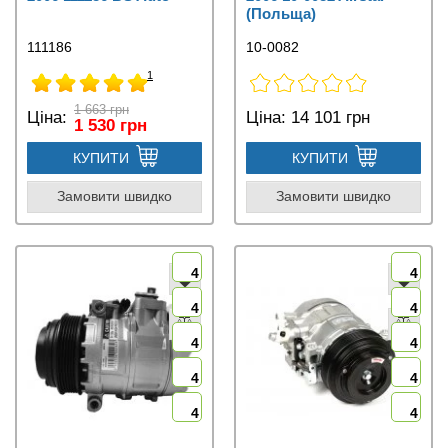
(Польща)
111186
10-0082
1
1 663 грн
Ціна:
Ціна:
14 101 грн
1 530 грн
КУПИТИ
КУПИТИ
Замовити швидко
Замовити швидко
4
4
4
4
4
4
4
4
4
4