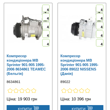
4
4
4
4
4
4
4
4
4
4
Компресор
Компресор
кондиціонера MB
кондиціонера MB
Sprinter 901-905 1995-
Sprinter 901-905 1995-
2006 8634861 TEAMEC
2006 89022 NISSENS
(Бельгія)
(Данія)
8634861
89022
Ціна:
19 903 грн
Ціна:
10 396 грн
КУПИТИ
КУПИТИ