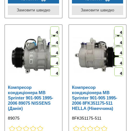
Замовити швидко
Замовити швидко
4
4
4
4
4
4
4
4
4
4
Компресор
Компресор
кондиціонера MB
кондиціонера MB
Sprinter 901-905 1995-
Sprinter 901-905 1995-
2006 89075 NISSENS
2006 8FK351175-511
(Данія)
HELLA (Німеччина)
89075
8FK351175-511