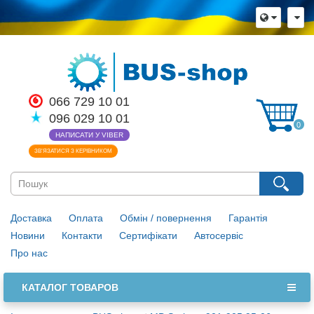
×
Мова магазину
Виберіть будь ласка мову магазину
Русский
Українська
066 729 10 01
096 029 10 01
Закрити
0
НАПИСАТИ У VIBER
ЗВ’ЯЗАТИСЯ З КЕРІВНИКОМ
Доставка
Оплата
Обмін / повернення
Гарантія
Новини
Контакти
Сертифікати
Автосервіс
Про нас
КАТАЛОГ ТОВАРОВ