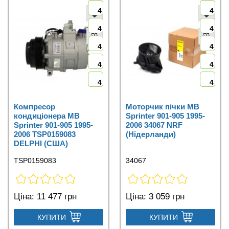
4
4
4
4
4
4
4
4
4
4
Компресор
Моторчик пічки MB
кондиціонера MB
Sprinter 901-905 1995-
Sprinter 901-905 1995-
2006 34067 NRF
2006 TSP0159083
(Нідерланди)
DELPHI (США)
TSP0159083
34067
Ціна:
11 477 грн
Ціна:
3 059 грн
КУПИТИ
КУПИТИ