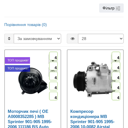
Фільтр
Порівняння товарів (0)
4
4
ТОП продажів!
4
4
ТОП продажів!
4
4
4
4
4
4
Моторчик печі ( OE
Компресор
A0008352285 ) MB
кондиціонера MB
Sprinter 901-905 1995-
Sprinter 901-905 1995-
2006 111186 BS Auto
2006 10-0082 Airstal