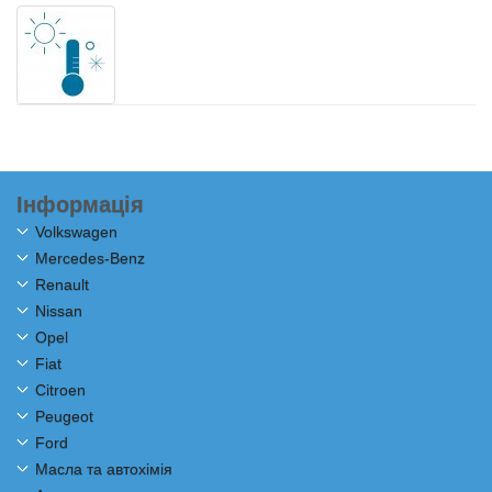
Інформація
Volkswagen
Mercedes-Benz
Renault
Nissan
Opel
Fiat
Citroen
Peugeot
Ford
Масла та автохімія