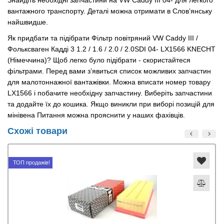
Знайдіть необхідні запчастини на VW Caddy III 04- для легкого
вантажного транспорту. Деталі можна отримати в Слов’янську
найшвидше.
Як придбати та підібрати Фільтр повітряний VW Caddy III /
Фольксваген Кадді 3 1.2 / 1.6 / 2.0 / 2.0SDI 04- LX1566 KNECHT
(Німеччина)? Щоб легко було підібрати - скористайтеся
фільтрами. Перед вами з’явиться список можливих запчастин
для малотоннажної вантажівки. Можна вписати номер товару
LX1566 і побачите необхідну запчастину. Виберіть запчастини
та додайте їх до кошика. Якщо виникли при виборі позицій для
мінівена Питання можна прояснити у наших фахівців.
Схожі товари
ТОП продажів!