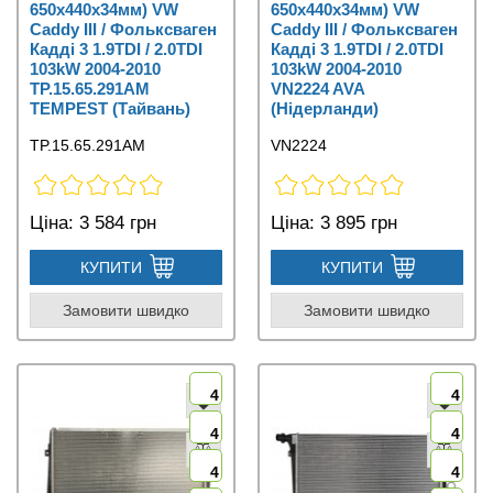
650x440x34мм) VW
650x440x34мм) VW
Caddy III / Фольксваген
Caddy III / Фольксваген
Кадді 3 1.9TDI / 2.0TDI
Кадді 3 1.9TDI / 2.0TDI
103kW 2004-2010
103kW 2004-2010
TP.15.65.291AM
VN2224 AVA
TEMPEST (Тайвань)
(Нідерланди)
TP.15.65.291AM
VN2224
Ціна:
3 584 грн
Ціна:
3 895 грн
КУПИТИ
КУПИТИ
Замовити швидко
Замовити швидко
4
4
4
4
4
4