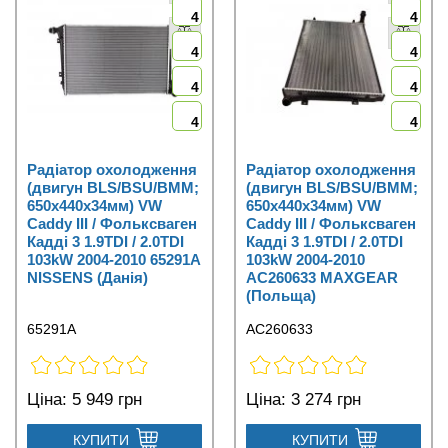
4
4
4
4
4
4
4
4
Радіатор охолодження
Радіатор охолодження
(двигун BLS/BSU/BMM;
(двигун BLS/BSU/BMM;
650x440x34мм) VW
650x440x34мм) VW
Caddy III / Фольксваген
Caddy III / Фольксваген
Кадді 3 1.9TDI / 2.0TDI
Кадді 3 1.9TDI / 2.0TDI
103kW 2004-2010 65291A
103kW 2004-2010
NISSENS (Данія)
AC260633 MAXGEAR
(Польща)
65291A
AC260633
Ціна:
5 949 грн
Ціна:
3 274 грн
КУПИТИ
КУПИТИ