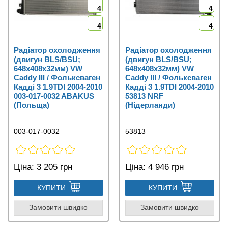
4
4
4
4
Радіатор охолодження
Радіатор охолодження
(двигун BLS/BSU;
(двигун BLS/BSU;
648x408x32мм) VW
648x408x32мм) VW
Caddy III / Фольксваген
Caddy III / Фольксваген
Кадді 3 1.9TDI 2004-2010
Кадді 3 1.9TDI 2004-2010
003-017-0032 ABAKUS
53813 NRF
(Польща)
(Нідерланди)
003-017-0032
53813
Ціна:
3 205 грн
Ціна:
4 946 грн
КУПИТИ
КУПИТИ
Замовити швидко
Замовити швидко