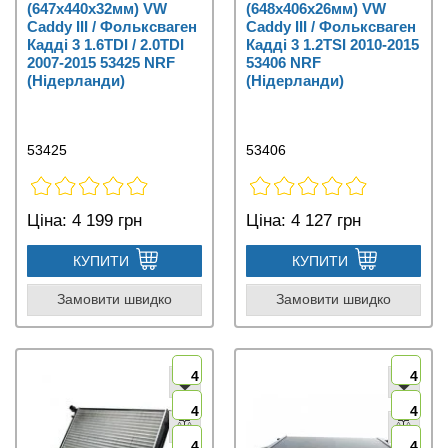
(647x440x32мм) VW
(648x406x26мм) VW
Caddy III / Фольксваген
Caddy III / Фольксваген
Кадді 3 1.6TDI / 2.0TDI
Кадді 3 1.2TSI 2010-2015
2007-2015 53425 NRF
53406 NRF
(Нідерланди)
(Нідерланди)
53425
53406
Ціна:
4 199 грн
Ціна:
4 127 грн
КУПИТИ
КУПИТИ
Замовити швидко
Замовити швидко
4
4
4
4
4
4