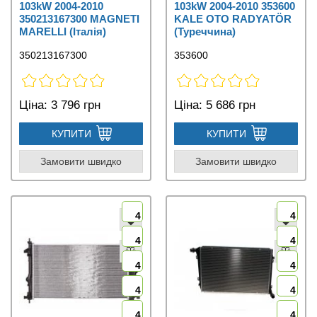
103kW 2004-2010
103kW 2004-2010 353600
350213167300 MAGNETI
KALE OTO RADYATÖR
MARELLI (Італія)
(Туреччина)
350213167300
353600
Ціна:
3 796 грн
Ціна:
5 686 грн
КУПИТИ
КУПИТИ
Замовити швидко
Замовити швидко
4
4
4
4
4
4
4
4
4
4