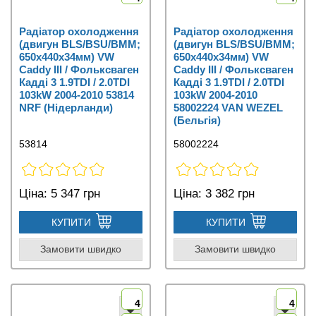
Радіатор охолодження
Радіатор охолодження
(двигун BLS/BSU/BMM;
(двигун BLS/BSU/BMM;
650x440x34мм) VW
650x440x34мм) VW
Caddy III / Фольксваген
Caddy III / Фольксваген
Кадді 3 1.9TDI / 2.0TDI
Кадді 3 1.9TDI / 2.0TDI
103kW 2004-2010 53814
103kW 2004-2010
NRF (Нідерланди)
58002224 VAN WEZEL
(Бельгія)
53814
58002224
Ціна:
5 347 грн
Ціна:
3 382 грн
КУПИТИ
КУПИТИ
Замовити швидко
Замовити швидко
4
4