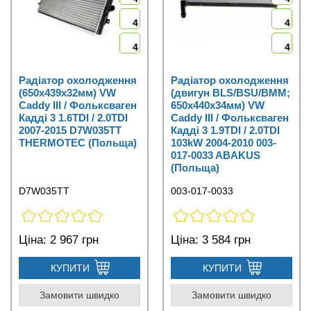
4
4
4
4
Радіатор охолодження
Радіатор охолодження
(650x439x32мм) VW
(двигун BLS/BSU/BMM;
Caddy III / Фольксваген
650x440x34мм) VW
Кадді 3 1.6TDI / 2.0TDI
Caddy III / Фольксваген
2007-2015 D7W035TT
Кадді 3 1.9TDI / 2.0TDI
THERMOTEC (Польща)
103kW 2004-2010 003-
017-0033 ABAKUS
(Польща)
D7W035TT
003-017-0033
Ціна:
2 967 грн
Ціна:
3 584 грн
КУПИТИ
КУПИТИ
Замовити швидко
Замовити швидко