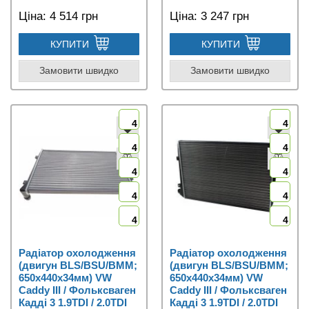
Ціна:
4 514 грн
Ціна:
3 247 грн
КУПИТИ
КУПИТИ
Замовити швидко
Замовити швидко
4
4
4
4
4
4
4
4
4
4
Радіатор охолодження
Радіатор охолодження
(двигун BLS/BSU/BMM;
(двигун BLS/BSU/BMM;
650x440x34мм) VW
650x440x34мм) VW
Caddy III / Фольксваген
Caddy III / Фольксваген
Кадді 3 1.9TDI / 2.0TDI
Кадді 3 1.9TDI / 2.0TDI