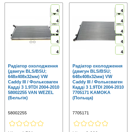
4
4
4
4
4
4
4
4
4
4
Радіатор охолодження
Радіатор охолодження
(двигун BLS/BSU;
(двигун BLS/BSU;
648x408x32мм) VW
648x408x32мм) VW
Caddy III / Фольксваген
Caddy III / Фольксваген
Кадді 3 1.9TDI 2004-2010
Кадді 3 1.9TDI 2004-2010
58002255 VAN WEZEL
7705171 KAMOKA
(Бельгія)
(Польща)
58002255
7705171