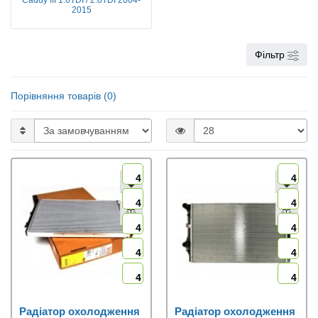
Caddy III 1.6TDI / 2.0TDI 2004-
2015
Фільтр
Порівняння товарів (0)
4
4
4
4
4
4
4
4
4
4
Радіатор охолодження
Радіатор охолодження