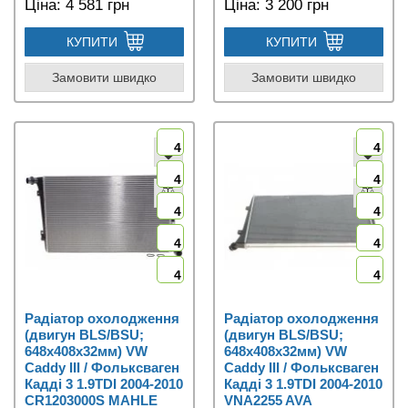
Ціна:
4 581 грн
Ціна:
3 200 грн
КУПИТИ
КУПИТИ
Замовити швидко
Замовити швидко
4
4
4
4
4
4
4
4
4
4
Радіатор охолодження
Радіатор охолодження
(двигун BLS/BSU;
(двигун BLS/BSU;
648x408x32мм) VW
648x408x32мм) VW
Caddy III / Фольксваген
Caddy III / Фольксваген
Кадді 3 1.9TDI 2004-2010
Кадді 3 1.9TDI 2004-2010
CR1203000S MAHLE
VNA2255 AVA