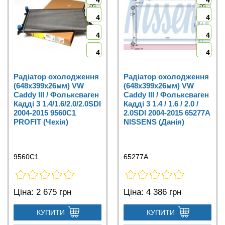
4
4
4
4
4
4
4
4
Радіатор охолодження
Радіатор охолодження
(648x399x26мм) VW
(648x399x26мм) VW
Caddy III / Фольксваген
Caddy III / Фольксваген
Кадді 3 1.4/1.6/2.0/2.0SDI
Кадді 3 1.4 / 1.6 / 2.0 /
2004-2015 9560C1
2.0SDI 2004-2015 65277A
PROFIT (Чехія)
NISSENS (Данія)
9560C1
65277A
Ціна:
2 675 грн
Ціна:
4 386 грн
КУПИТИ
КУПИТИ