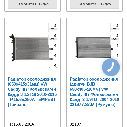
Замовити швидко
Замовити швидко
4
4
4
4
4
4
4
4
4
4
Радіатор охолодження
Радіатор охолодження
(650x415x31мм) VW
(двигун BJB;
Caddy III / Фольксваген
650x405x26мм) VW
Кадді 3 1.2TSI 2010-2015
Caddy III / Фольксваген
TP.15.65.280A TEMPEST
Кадді 3 1.9TDI 2004-2010
(Тайвань)
32197 ASAM (Румунія)
TP.15.65.280A
32197