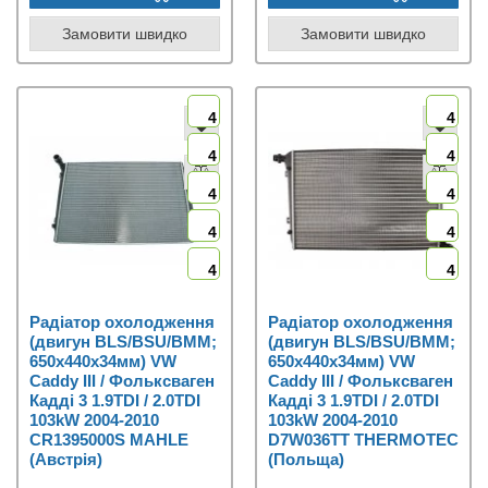
Замовити швидко
Замовити швидко
4
4
4
4
4
4
4
4
4
4
Радіатор охолодження
Радіатор охолодження
(двигун BLS/BSU/BMM;
(двигун BLS/BSU/BMM;
650x440x34мм) VW
650x440x34мм) VW
Caddy III / Фольксваген
Caddy III / Фольксваген
Кадді 3 1.9TDI / 2.0TDI
Кадді 3 1.9TDI / 2.0TDI
103kW 2004-2010
103kW 2004-2010
CR1395000S MAHLE
D7W036TT THERMOTEC
(Австрія)
(Польща)