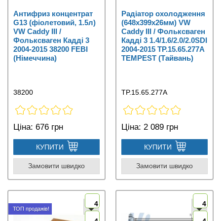
Антифриз концентрат
Радіатор охолодження
G13 (фіолетовий, 1.5л)
(648x399x26мм) VW
VW Caddy III /
Caddy III / Фольксваген
Фольксваген Кадді 3
Кадді 3 1.4/1.6/2.0/2.0SDI
2004-2015 38200 FEBI
2004-2015 TP.15.65.277A
(Німеччина)
TEMPEST (Тайвань)
38200
TP.15.65.277A
Ціна:
676 грн
Ціна:
2 089 грн
КУПИТИ
КУПИТИ
Замовити швидко
Замовити швидко
4
4
ТОП продажів!