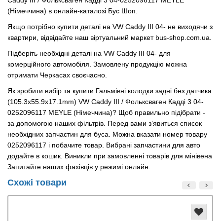
Caddy III / Фольксваген Кадді 3 04-0252096117 MEYLE
(Німеччина) в онлайн-каталозі Бус Шоп.
Якщо потрібно купити деталі на VW Caddy III 04- не виходячи з
квартири, відвідайте наш віртуальний маркет bus-shop.com.ua.
Підберіть необхідні деталі на VW Caddy III 04- для
комерційного автомобіля. Замовлену продукцію можна
отримати Черкасах своєчасно.
Як зробити вибір та купити Гальмівні колодки задні без датчика
(105.3х55.9х17.1mm) VW Caddy III / Фольксваген Кадді 3 04-
0252096117 MEYLE (Німеччина)? Щоб правильно підібрати -
за допомогою наших фільтрів. Перед вами з’явиться список
необхідних запчастин для буса. Можна вказати номер товару
0252096117 і побачите товар. Вибрані запчастини для авто
додайте в кошик. Виникли при замовленні товарів для мінівена
Запитайте наших фахівців у режимі онлайн.
Схожі товари