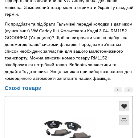
Підберіть автозапчастини на VW Caddy III 04- для вашої
мінівена. Замовлений товар можна отримати Україні у швидкий
термін.
Як придбати та підібрати Гальмівні передні колодки з датчиком
(вушка вниз) VW Caddy III / Фольксваген Кадді 3 04- RM1152
GOODREM (Угорщина)? Щоб не витрачати час на підбір - за
допомогою нашої системи фільтрів. Перед вами з’явиться
список необхідних запчастин для вашого малотоннажного
транспорту. Можна вписати номер товару RM1152 і
відобразиться потрібний товар. Виберіть запчастини та
додайте їх до кошика. Якщо виникли при виборі запчастин для
комерційного автомобіля запитайте наших фахівців.
Схожі товари