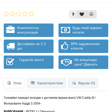
Компетентна
Будь-який варіант
консультація
оплати
Доставимо за 1-3
99% задоволених
дні
клієнтів
Гарантія якості
Не влаштовує
ціна? Дзвоніть
Опис
Характеристики
Відгуки (0)
Гальмівні передні колодки з датчиком (вушка вниз) VW Caddy III /
Фольксваген Кадді 3 2004-.
ВИРОБНИК:
INTELLI (Україна)