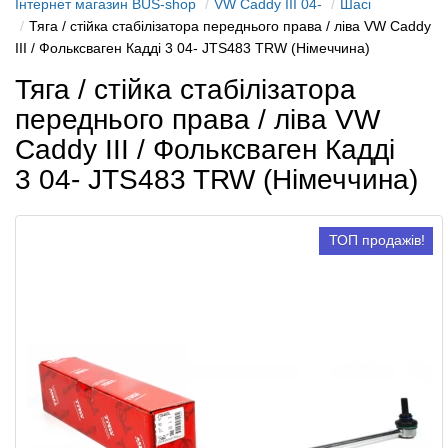
Інтернет магазин BUS-shop
VW Caddy III 04-
Шасі
Тяга / стійка стабілізатора переднього права / ліва VW Caddy
III / Фольксваген Кадді 3 04- JTS483 TRW (Німеччина)
Тяга / стійка стабілізатора
переднього права / ліва VW
Caddy III / Фольксваген Кадді
3 04- JTS483 TRW (Німеччина)
ТОП продажів!