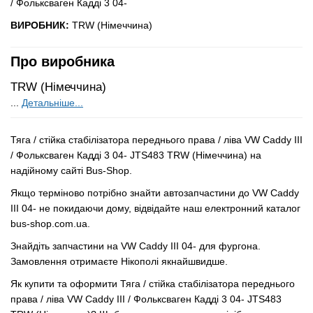
/ Фольксваген Кадді 3 04-
ВИРОБНИК:
TRW (Німеччина)
Про виробника
TRW (Німеччина)
...
Детальніше...
Тяга / стійка стабілізатора переднього права / ліва VW Caddy III
/ Фольксваген Кадді 3 04- JTS483 TRW (Німеччина) на
надійному сайті Bus-Shop.
Якщо терміново потрібно знайти автозапчастини до VW Caddy
III 04- не покидаючи дому, відвідайте наш електронний каталог
bus-shop.com.ua.
Знайдіть запчастини на VW Caddy III 04- для фургона.
Замовлення отримаєте Нікополі якнайшвидше.
Як купити та оформити Тяга / стійка стабілізатора переднього
права / ліва VW Caddy III / Фольксваген Кадді 3 04- JTS483