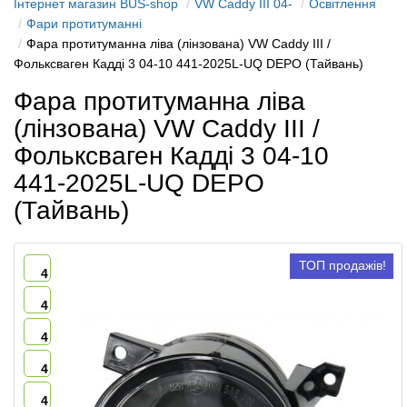
Інтернет магазин BUS-shop
VW Caddy III 04-
Освітлення
Фари протитуманні
Фара протитуманна ліва (лінзована) VW Caddy III /
Фольксваген Кадді 3 04-10 441-2025L-UQ DEPO (Тайвань)
Фара протитуманна ліва
(лінзована) VW Caddy III /
Фольксваген Кадді 3 04-10
441-2025L-UQ DEPO
(Тайвань)
ТОП продажів!
4
4
4
4
4