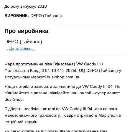
До року випуску:
2010
ВИРОБНИК:
DEPO (Тайвань)
Про виробника
DEPO (Тайвань)
...
Детальніше...
Фара протитуманна ліва (лінзована) VW Caddy III /
Фольксваген Кадді 3 04-10 441-2025L-UQ DEPO (Тайвань) у
віртуальному маркеті bus-shop.com.ua.
Якщо потрібно замовити запчастини до VW Caddy III 04- Не
піднімайтеся з дивана, відвідайте наш онлайн-супермаркет
Bus-Shop.
Підберіть необхідні деталі на VW Caddy III 04- для вашого
малотоннажного транспорту. Товари отримаєте Маріуполі в
потрібний термін.
Як легко купити та підібрати Фара протитуманна ліва