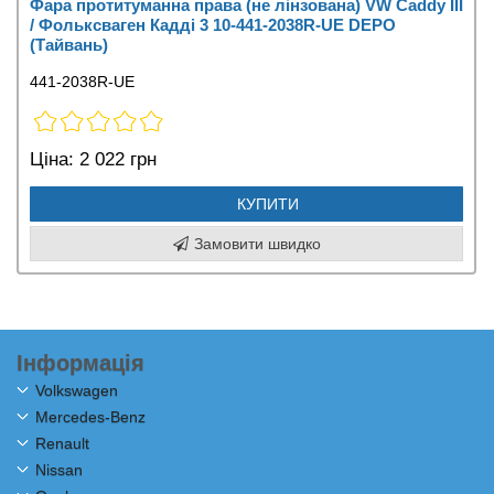
Фара протитуманна права (не лінзована) VW Caddy III
/ Фольксваген Кадді 3 10-441-2038R-UE DEPO
(Тайвань)
441-2038R-UE
Ціна:
2 022 грн
КУПИТИ
Замовити швидко
Інформація
Volkswagen
Mercedes-Benz
Renault
Nissan