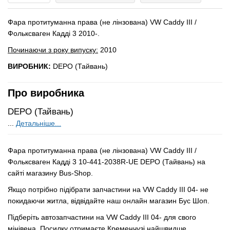
Фара протитуманна права (не лінзована) VW Caddy III /
Фольксваген Кадді 3 2010-.
Починаючи з року випуску:
2010
ВИРОБНИК:
DEPO (Тайвань)
Про виробника
DEPO (Тайвань)
...
Детальніше...
Фара протитуманна права (не лінзована) VW Caddy III /
Фольксваген Кадді 3 10-441-2038R-UE DEPO (Тайвань) на
сайті магазину Bus-Shop.
Якщо потрібно підібрати запчастини на VW Caddy III 04- не
покидаючи житла, відвідайте наш онлайн магазин Бус Шоп.
Підберіть автозапчастини на VW Caddy III 04- для свого
мінівена. Посилку отримаєте Кременчузі найшвидше.