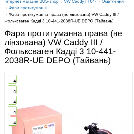
Інтернет магазин BUS-shop
VW Caddy III 04-
Освітлення
Фари протитуманні
Фара протитуманна права (не лінзована) VW Caddy III /
Фольксваген Кадді 3 10-441-2038R-UE DEPO (Тайвань)
Фара протитуманна права (не
лінзована) VW Caddy III /
Фольксваген Кадді 3 10-441-
2038R-UE DEPO (Тайвань)
4
4
4
4
4