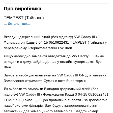
Про виробника
TEMPEST (Тайвань)
...
Детальніше...
Вкладиш дзеркальний лівий (без підігріву) VW Caddy III /
Фольксваген Кадді 3 04-15 0510622431 TEMPEST (Тайвань) у
перевіреному інтернет-магазині Бус Шоп.
Якщо необхідно замовити автодеталі до VW Caddy III 04- не
виходячи з дому, зайдіть до нас у онлайн-супермаркет Бус
Шоп.
Замовте необхідні елементи на VW Caddy III 04- для мінівена.
Замовлення отримаєте Сумах в потрібний термін.
Як вибрати та замовити Вкладиш дзеркальний лівий (без
підігріву) VW Caddy III / Фольксваген Кадді 3 04-15 0510622431
TEMPEST (Тайвань)? Щоб правильно вибрати - за допомогою
нашої системи фільтрів. Вам будуть запропоновані різні
запчастини для комерційного автомобіля. Введіть номер