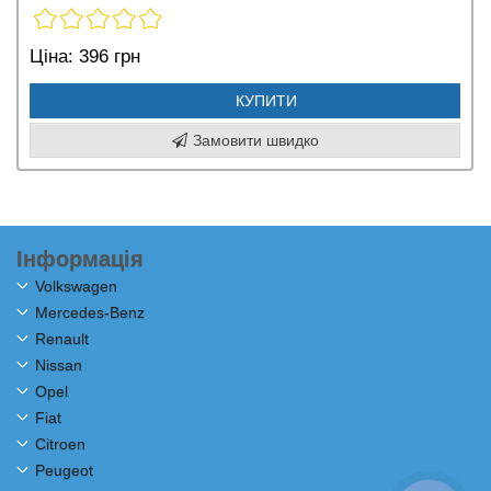
Ціна:
396 грн
КУПИТИ
Замовити швидко
Інформація
Volkswagen
Mercedes-Benz
Renault
Nissan
Opel
Fiat
Citroen
Peugeot