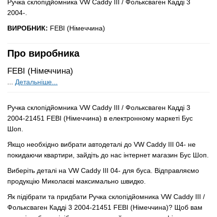
Ручка склопідйомника VW Caddy III / Фольксваген Кадді 3
2004-.
ВИРОБНИК:
FEBI (Німеччина)
Про виробника
FEBI (Німеччина)
...
Детальніше...
Ручка склопідйомника VW Caddy III / Фольксваген Кадді 3
2004-21451 FEBI (Німеччина) в електронному маркеті Бус
Шоп.
Якщо необхідно вибрати автодеталі до VW Caddy III 04- не
покидаючи квартири, зайдіть до нас інтернет магазин Бус Шоп.
Виберіть деталі на VW Caddy III 04- для буса. Відправляємо
продукцію Миколаєві максимально швидко.
Як підібрати та придбати Ручка склопідйомника VW Caddy III /
Фольксваген Кадді 3 2004-21451 FEBI (Німеччина)? Щоб вам