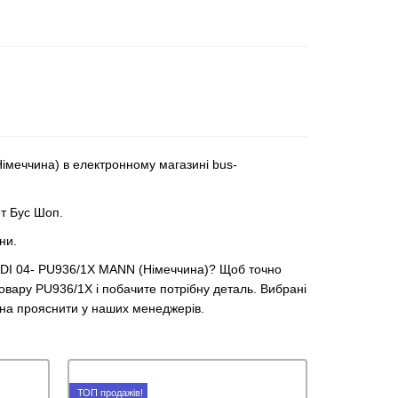
імеччина) в електронному магазині bus-
ет Бус Шоп.
ни.
.0SDI 04- PU936/1X MANN (Німеччина)? Щоб точно
товару PU936/1X і побачите потрібну деталь. Вибрані
жна прояснити у наших менеджерів.
ТОП продажів!