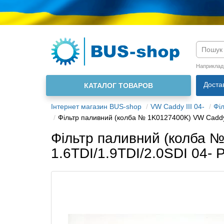
Мова м
Наприклад
Доста
КАТАЛОГ ТОВАРОВ
Інтернет магазин BUS-shop
VW Caddy III 04-
Фі
Фільтр паливний (колба № 1K0127400K) VW Caddy I
Фільтр паливний (колба №
1.6TDI/1.9TDI/2.0SDI 04-