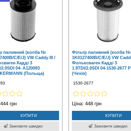
р паливний (колба №
Фільтр паливний (колба №
400B/C/E/J) VW Caddy III /
1K0127400B/C/E/J) VW Caddy 
сваген Кадді 3
Фольксваген Кадді 3
/2.0SDI 04- A120093
1.9TDI/2.0SDI 04-1530-2677 
KERMANN (Польща)
(Чехія)
93
1530-2677
444 грн
Ціна:
448 грн
КУПИТИ
КУПИТИ
Замовити швидко
Замовити швидко