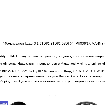
 / Фольксваген Кадді 3 1.6TDI/1.9TDI/2.0SDI 04- PU936/1X MANN (Н
y III 04- Не піднімаючись з дивана, зайдіть до нас в онлайн-марк
ля мінівена. Надсилання проводиться в Миколаєві у мінімальні термі
 1K0127400K) VW Caddy III / Фольксваген Кадді 3 1.6TDI/1.9TDI/2
 цього з’явиться перелік запчастин для Вашого буса. Вкажіть номер 
ідборі деталей для вашого малотоннажного транспорту питання мо
дажів!