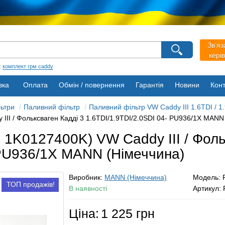
агазину
Зв’яз
Виберіть будь ласка мову магазину
кері
Русский
Українська
:
комплект грм caddy
вка
Оплата
Обмін / повернення
Гарантія
Новини
Конт
льтри
Паливний фільтр
Паливний фільтр VW Caddy III 1.6TDI / 1.9
II / Фольксваген Кадді 3 1.6TDI/1.9TDI/2.0SDI 04- PU936/1X MANN
 1K0127400K) VW Caddy III / Фоль
 PU936/1X MANN (Німеччина)
Виробник:
MANN (Німеччина)
Модель:
ТОП продажів!
В наявності
Артикул:
Ціна:
1 225 грн