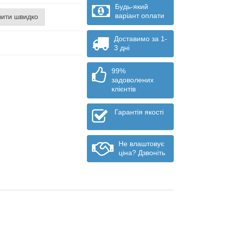
Будь-який
варіант оплати
ити швидко
Доставимо за 1-
3 дні
99%
задоволених
клієнтів
Гарантія якості
Не влаштовує
ціна? Дзвоніть