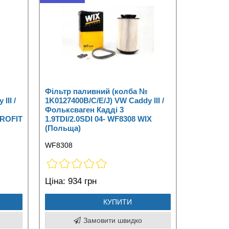
Фільтр паливний (колба №
III /
1K0127400B/C/E/J) VW Caddy III /
Фольксваген Кадді 3
PROFIT
1.9TDI/2.0SDI 04- WF8308 WIX
(Польща)
WF8308
Ціна:
934 грн
КУПИТИ
Замовити швидко