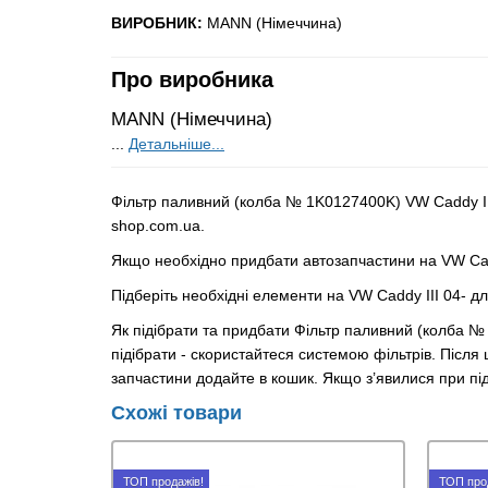
ВИРОБНИК:
MANN (Німеччина)
Про виробника
MANN (Німеччина)
...
Детальніше...
Фільтр паливний (колба № 1K0127400K) VW Caddy III
shop.com.ua.
Якщо необхідно придбати автозапчастини на VW Cadd
Підберіть необхідні елементи на VW Caddy III 04- д
Як підібрати та придбати Фільтр паливний (колба №
підібрати - скористайтеся системою фільтрів. Після
запчастини додайте в кошик. Якщо з’явилися при п
Схожі товари
ТОП продажів!
ТОП про