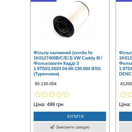
Фільтр паливний (колба №
Фільт
1K0127400B/C/E/J) VW Caddy III /
1K0127
Фольксваген Кадді 3
Фольк
1.9TDI/2.0SDI 04-90-130-004 BSG
1.9TDI
(Туреччина)
DENC
90-130-004
A1200
Ціна:
499 грн
Ціна:
КУПИТИ
Замовити швидко