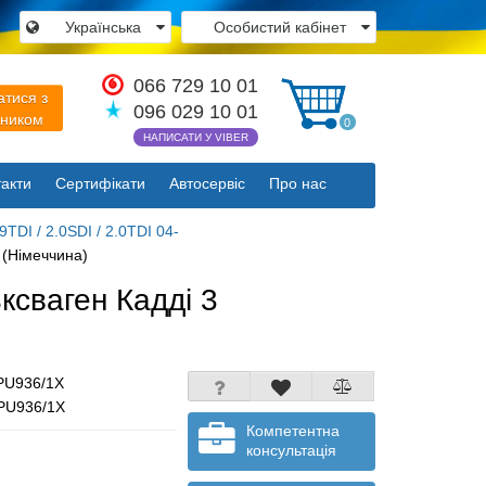
Українська
Особистий кабінет
×
066 729 10 01
атися з
096 029 10 01
вником
0
НАПИСАТИ У VIBER
акти
Сертифікати
Автосервіс
Про нас
Закрити
TDI / 2.0SDI / 2.0TDI 04-
 (Німеччина)
ксваген Кадді 3
PU936/1X
 PU936/1X
Компетентна
консультація