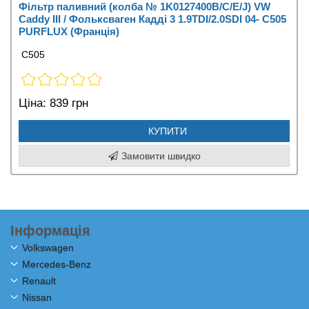
Фільтр паливний (колба № 1K0127400B/C/E/J) VW
Caddy III / Фольксваген Кадді 3 1.9TDI/2.0SDI 04- C505
PURFLUX (Франція)
C505
Ціна:
839 грн
КУПИТИ
Замовити швидко
Інформація
Volkswagen
Mercedes-Benz
Renault
Nissan