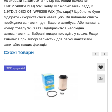
Як вибрати та замовити Фільтр паливний (колба №
1K0127400B/C/E/J) VW Caddy III / Фольксваген Кадді 3
1.9TDI/2.0SDI 04- WF8308 WIX (Польща)? Щоб легко було
підібрати - скористайтеся навігацією. Ви побачите список
необхідних запчастин для Вашого автобуса. Або напишіть
номер товару WF8308 і відобразиться необхідна
автозапчастина. Вибрані товари покладіть у кошик. Якщо
з’явилися при виборі запчастин для легкої вантажівки
запитайте наших фахівців.
Схожі товари
ТОП продажів!