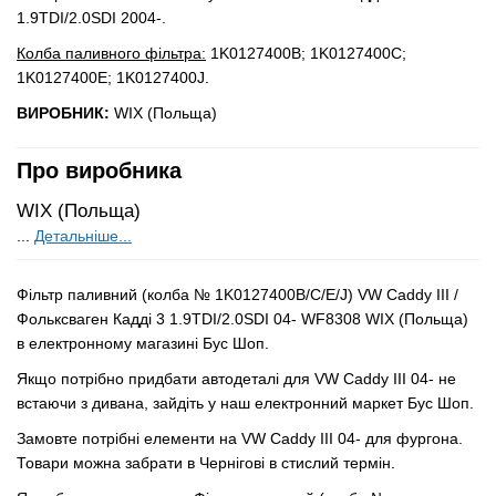
1.9TDI/2.0SDI 2004-.
Колба паливного фільтра:
1K0127400B; 1K0127400C;
1K0127400E; 1K0127400J.
ВИРОБНИК:
WIX (Польща)
Про виробника
WIX (Польща)
...
Детальніше...
Фільтр паливний (колба № 1K0127400B/C/E/J) VW Caddy III /
Фольксваген Кадді 3 1.9TDI/2.0SDI 04- WF8308 WIX (Польща)
в електронному магазині Бус Шоп.
Якщо потрібно придбати автодеталі для VW Caddy III 04- не
встаючи з дивана, зайдіть у наш електронний маркет Бус Шоп.
Замовте потрібні елементи на VW Caddy III 04- для фургона.
Товари можна забрати в Чернігові в стислий термін.