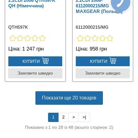
2.2CDI 2006 QTH597K
2.2CDI 2006-
QH (Німеччина)
6112000215/MG
MAXGEAR (Польща)
QTH597K
6112000215/MG
Ціна:
1 247 грн
Ціна:
958 грн
КУПИТИ
КУПИТИ
Замовити швидко
Замовити швидко
Показати ще 20 товарів
1
2
>
>|
Показано з 1 по 28 із 48 (всього сторінок: 2)