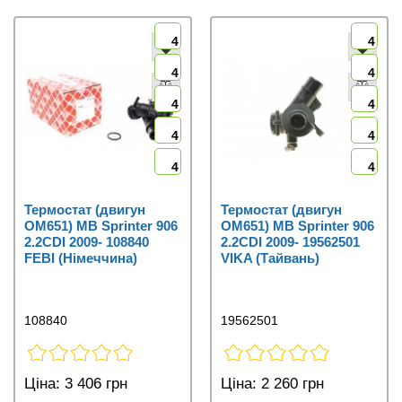
4
4
4
4
4
4
4
4
4
4
Термостат (двигун
Термостат (двигун
OM651) MB Sprinter 906
OM651) MB Sprinter 906
2.2CDI 2009- 108840
2.2CDI 2009- 19562501
FEBI (Німеччина)
VIKA (Тайвань)
108840
19562501
Ціна:
3 406 грн
Ціна:
2 260 грн