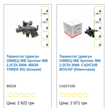
4
4
4
4
4
4
4
4
4
4
Термостат (двигун
Термостат (двигун
OM651) MB Sprinter 906
OM651) MB Sprinter 906
2.2CDI 2009- 80539
2.2CDI 2009- C4247100
THREE-RG (Іспанія)
BOGAP (Німеччина)
80539
C4247100
Ціна:
2 622 грн
Ціна:
2 071 грн