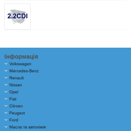
Інформація
Volkswagen
Mercedes-Benz
Renault
Nissan
Opel
Fiat
Citroen
Peugeot
Ford
Масла та автохімія