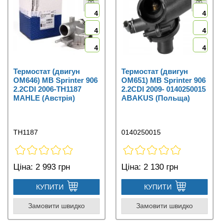
4
4
4
4
4
4
Термостат (двигун
Термостат (двигун
OM646) MB Sprinter 906
OM651) MB Sprinter 906
2.2CDI 2006-TH1187
2.2CDI 2009- 0140250015
MAHLE (Австрія)
ABAKUS (Польща)
TH1187
0140250015
Ціна:
2 993 грн
Ціна:
2 130 грн
КУПИТИ
КУПИТИ
Замовити швидко
Замовити швидко