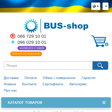
×
Мова магазину
Виберіть будь ласка мову магазину
Русский
Українська
066 729 10 01
Закрити
096 029 10 01
0
НАПИСАТИ У VIBER
ЗВ’ЯЗАТИСЯ З КЕРІВНИКОМ
Доставка
Оплата
Обмін / повернення
Гарантія
Новини
Контакти
Сертифікати
Автосервіс
Про нас
КАТАЛОГ ТОВАРОВ