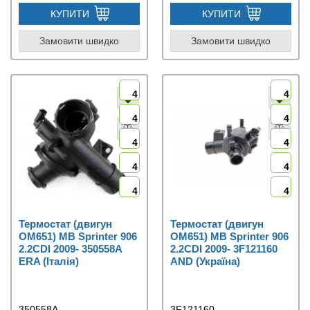
КУПИТИ
КУПИТИ
Замовити швидко
Замовити швидко
4
4
4
4
4
4
4
4
4
4
Термостат (двигун
Термостат (двигун
OM651) MB Sprinter 906
OM651) MB Sprinter 906
2.2CDI 2009- 350558A
2.2CDI 2009- 3F121160
ERA (Італія)
AND (Україна)
350558A
3F121160