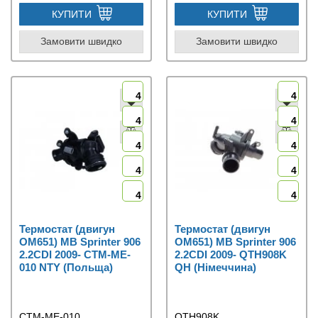
КУПИТИ
КУПИТИ
Замовити швидко
Замовити швидко
4
4
4
4
4
4
4
4
4
4
Термостат (двигун
Термостат (двигун
OM651) MB Sprinter 906
OM651) MB Sprinter 906
2.2CDI 2009- CTM-ME-
2.2CDI 2009- QTH908K
010 NTY (Польща)
QH (Німеччина)
CTM-ME-010
QTH908K