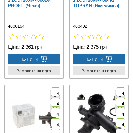
2.2CDI 2009- 4006164
2.2CDI 2009- 408492
PROFIT (Чехія)
TOPRAN (Німеччина)
4006164
408492
Ціна:
2 361 грн
Ціна:
2 375 грн
КУПИТИ
КУПИТИ
Замовити швидко
Замовити швидко
4
4
4
4
4
4
4
4