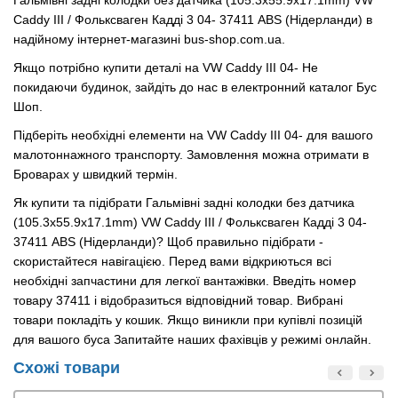
Гальмівні задні колодки без датчика (105.3х55.9х17.1mm) VW
Caddy III / Фольксваген Кадді 3 04- 37411 ABS (Нідерланди) в
надійному інтернет-магазині bus-shop.com.ua.
Якщо потрібно купити деталі на VW Caddy III 04- Не
покидаючи будинок, зайдіть до нас в електронний каталог Бус
Шоп.
Підберіть необхідні елементи на VW Caddy III 04- для вашого
малотоннажного транспорту. Замовлення можна отримати в
Броварах у швидкий термін.
Як купити та підібрати Гальмівні задні колодки без датчика
(105.3х55.9х17.1mm) VW Caddy III / Фольксваген Кадді 3 04-
37411 ABS (Нідерланди)? Щоб правильно підібрати -
скористайтеся навігацією. Перед вами відкриються всі
необхідні запчастини для легкої вантажівки. Введіть номер
товару 37411 і відобразиться відповідний товар. Вибрані
товари покладіть у кошик. Якщо виникли при купівлі позицій
для вашого буса Запитайте наших фахівців у режимі онлайн.
Схожі товари