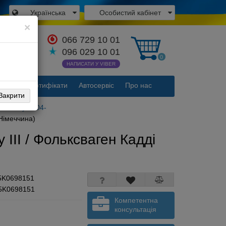
Українська
Особистий кабінет
×
066 729 10 01
атися з
096 029 10 01
вником
0
НАПИСАТИ У VIBER
акти
Сертифікати
Автосервіс
Про нас
Закрити
 Caddy III 04-
 Німеччина)
III / Фольксваген Кадді
5K0698151
 5K0698151
Компетентна
консультація