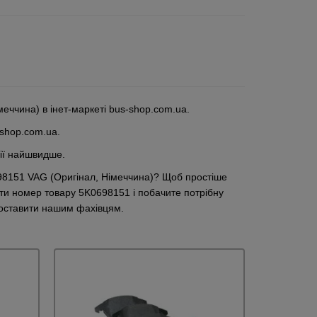
меччина) в інет-маркеті bus-shop.com.ua.
-shop.com.ua.
рії найшвидше.
0698151 VAG (Оригінал, Німеччина)? Щоб простіше
ати номер товару 5K0698151 і побачите потрібну
поставити нашим фахівцям.