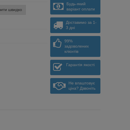
Будь-який
варіант оплати
ити швидко
Доставимо за 1-
3 дні
99%
задоволених
клієнтів
Гарантія якості
Не влаштовує
ціна? Дзвоніть