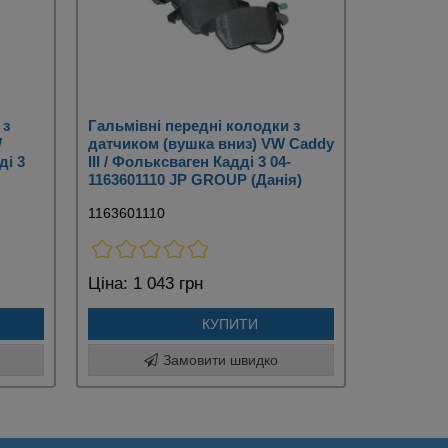
 з
Гальмівні передні колодки з
W
датчиком (вушка вниз) VW Caddy
ді 3
III / Фольксваген Кадді 3 04-
1163601110 JP GROUP (Данія)
1163601110
Ціна:
1 043 грн
КУПИТИ
Замовити швидко