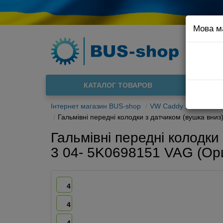
Мова м
Наприклад
Доста
КАТАЛОГ ТОВАРОВ
Інтернет магазин BUS-shop
VW Caddy III 04-
Га
Гальмівні передні колодки з датчиком (вушка вниз
Гальмівні передні колодки
3 04- 5K0698151 VAG (Ори
4
4