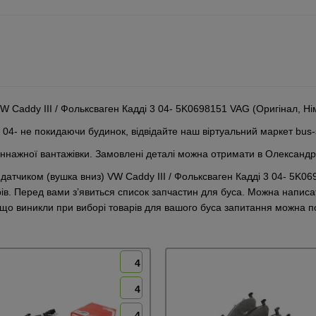
VW Caddy III / Фольксваген Кадді 3 04- 5K0698151 VAG (Оригінал, Ні
I 04- не покидаючи будинок, відвідайте наш віртуальний маркет bus
оннажної вантажівки. Замовлені деталі можна отримати в Олександ
з датчиком (вушка вниз) VW Caddy III / Фольксваген Кадді 3 04- 5K
рів. Перед вами з’явиться список запчастин для буса. Можна напис
Якщо виникли при виборі товарів для вашого буса запитання можна 
4
4
4