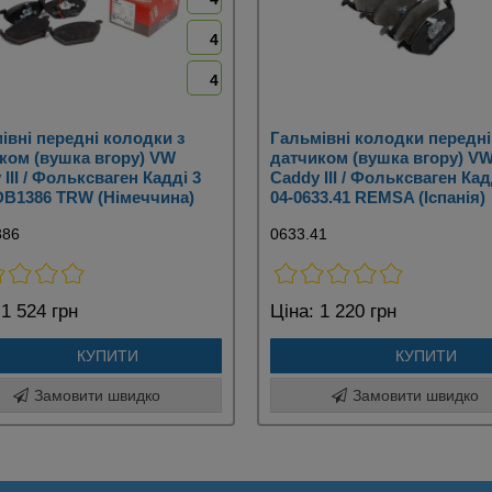
4
4
івні передні колодки з
Гальмівні колодки передні
ком (вушка вгору) VW
датчиком (вушка вгору) V
III / Фольксваген Кадді 3
Caddy III / Фольксваген Кад
DB1386 TRW (Німеччина)
04-0633.41 REMSA (Іспанія)
386
0633.41
1 524 грн
Ціна:
1 220 грн
КУПИТИ
КУПИТИ
Замовити швидко
Замовити швидко