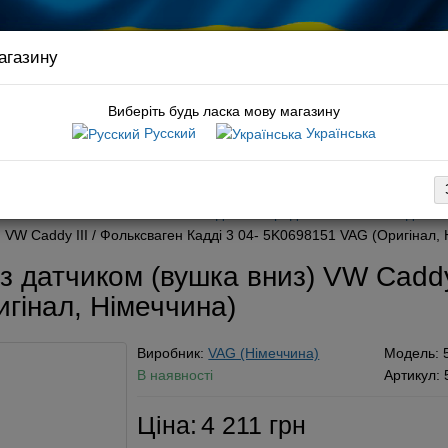
агазину
Зв’яз
кері
Виберіть будь ласка мову магазину
Русский
Українська
:
гальмівні колодки caddy
вка
Оплата
Обмін / повернення
Гарантія
Новини
Конт
льмівна система
Гальмівні колодки
Передні гальмівні колодки VW
) VW Caddy III / Фольксваген Кадді 3 04- 5K0698151 VAG (Оригінал,
 з датчиком (вушка вниз) VW Caddy 
гінал, Німеччина)
Виробник:
VAG (Німеччина)
Модель:
В наявності
Артикул:
Ціна:
4 211 грн