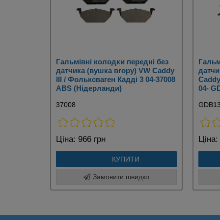
Гальмівні колодки передні без
Гальм
датчика (вушка вгору) VW Caddy
датчи
III / Фольксваген Кадді 3 04-37008
Caddy 
ABS (Нідерланди)
04- G
37008
GDB1
Ціна:
966 грн
Ціна:
КУПИТИ
Замовити швидко