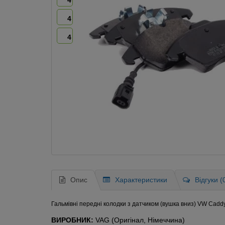
4
4
4
Опис
Характеристики
Відгуки (
Гальмівні передні колодки з датчиком (вушка вниз) VW Caddy I
ВИРОБНИК:
VAG (Оригінал, Німеччина)