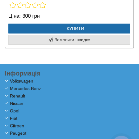
Ціна:
300 грн
КУПИТИ
Замовити швидко
Інформація
Volkswagen
Mercedes-Benz
Renault
Nissan
Opel
Fiat
Citroen
Peugeot