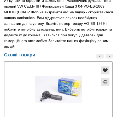
Як купити та оформити замовлення Наконечник рульової тяги
правий VW Caddy III / Фольксваген Кадді 3 04-VO-ES-1869
MOOG (США)? Щоб не витрачати час на підбір - скористайтеся
нашою навігацією. Вам відкриється список необхідних
запчастин для фургону. Вкажіть номер товару VO-ES-1869 і
побачите потрібну автозапчастину. Виберіть потрібні товари та
додайте їх до кошика. З’явилися при покупці деталей для
комерційного автомобіля Запитайте наших фахівців у режимі
онлайн.
Схожі товари