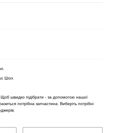
оп.
ус Шоп.
)? Щоб швидко підібрати - за допомогою нашої
разиться потрібна запчастина. Виберіть потрібні
еджерів.