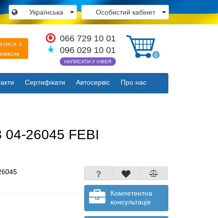
Українська
Особистий кабінет
×
066 729 10 01
атися з
096 029 10 01
вником
0
НАПИСАТИ У VIBER
акти
Сертифікати
Автосервіс
Про нас
Закрити
 3 04-26045 FEBI
26045
Компетентна
консультація