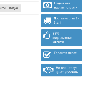
Будь-який
варіант оплати
ити швидко
Доставимо за 1-
3 дні
99%
задоволених
клієнтів
Гарантія якості
Не влаштовує
ціна? Дзвоніть