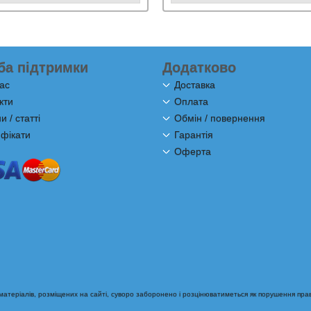
ба підтримки
Додатково
ас
Доставка
кти
Оплата
 / статті
Обмін / повернення
фікати
Гарантія
Оферта
теріалів, розміщених на сайті, суворо заборонено і розцінюватиметься як порушення прав