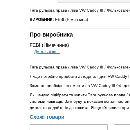
Тяга рульова права / ліва VW Caddy III / Фольксваген
ВИРОБНИК:
FEBI (Німеччина)
Про виробника
FEBI (Німеччина)
...
Детальніше...
Тяга рульова права / ліва VW Caddy III / Фольксваг
Якщо потрібно придбати автодеталі для VW Caddy II
Замовте необхідні елементи на VW Caddy III 04- д
Як швидко підібрати та купити Тяга рульова права /
системи навігації. Вам будуть показані всі запчасти
деталі та додайте їх до кошика. Якщо з’явилися пр
Схожі товари