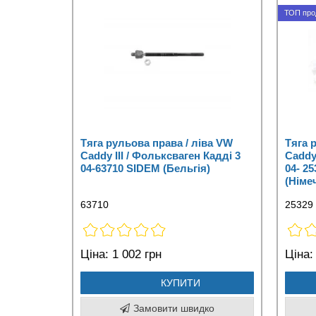
ТОП про
Тяга рульова права / ліва VW
Тяга 
Caddy III / Фольксваген Кадді 3
Caddy 
04-63710 SIDEM (Бельгія)
04- 2
(Німе
63710
25329
Ціна:
1 002 грн
Ціна:
КУПИТИ
Замовити швидко