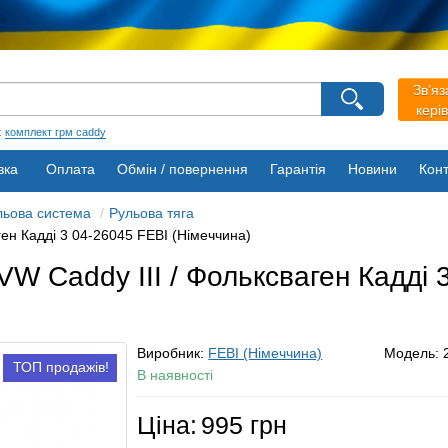
агазину
Зв’яз
Виберіть будь ласка мову магазину
кері
Русский
Українська
:
комплект грм caddy
вка
Оплата
Обмін / повернення
Гарантія
Новини
Конт
льова система
Рульова тяга
аген Кадді 3 04-26045 FEBI (Німеччина)
 VW Caddy III / Фольксваген Кадді
Виробник:
FEBI (Німеччина)
Модель:
ТОП продажів!
В наявності
Ціна:
995 грн