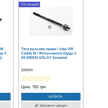
ТОП продажів!
VW
Тяга рульова права / ліва VW
ді 3
Caddy III / Фольксваген Кадді 3
)
04-205034 SOLGY (Іспанія)
205034
Ціна:
782 грн
КУПИТИ
Замовити швидко