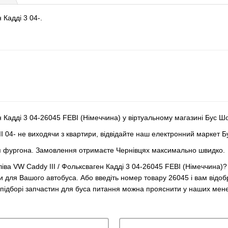
 Кадді 3 04-.
ен Кадді 3 04-26045 FEBI (Німеччина) у віртуальному магазині Бус Ш
I 04- не виходячи з квартири, відвідайте наш електронний маркет Б
ля фургона. Замовлення отримаєте Чернівцях максимально швидко.
 ліва VW Caddy III / Фольксваген Кадді 3 04-26045 FEBI (Німеччина
ни для Вашого автобуса. Або введіть номер товару 26045 і вам відоб
и підборі запчастин для буса питання можна прояснити у наших мен