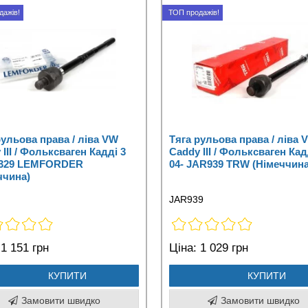
дажів!
ТОП продажів!
рульова права / ліва VW
Тяга рульова права / ліва 
III / Фольксваген Кадді 3
Caddy III / Фольксваген Кад
5329 LEMFORDER
04- JAR939 TRW (Німеччина
ччина)
JAR939
1 151 грн
Ціна:
1 029 грн
КУПИТИ
КУПИТИ
Замовити швидко
Замовити швидко