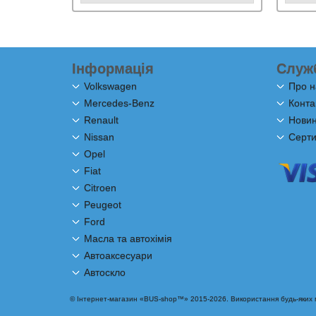
Інформація
Служ
Volkswagen
Про н
Mercedes-Benz
Конта
Renault
Новини
Nissan
Серти
Opel
Fiat
Citroen
Peugeot
Ford
Масла та автохімія
Автоаксесуари
Автоскло
© Інтернет-магазин «BUS-shop™» 2015-2026. Використання будь-яких ма