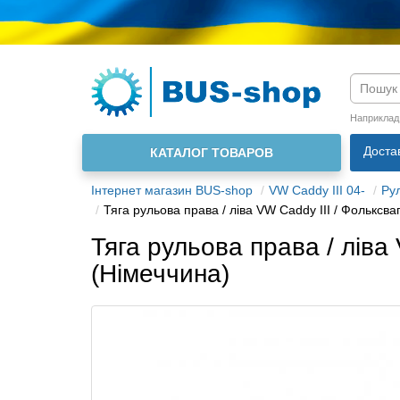
Мова м
Наприклад
Доста
КАТАЛОГ ТОВАРОВ
Інтернет магазин BUS-shop
VW Caddy III 04-
Ру
Тяга рульова права / ліва VW Caddy III / Фольксв
Тяга рульова права / ліва
(Німеччина)