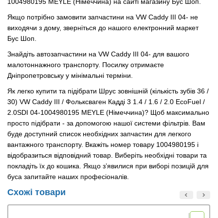
1004980195 MEYLE (Німеччина) на сайті магазину Бус Шоп.
Якщо потрібно замовити запчастини на VW Caddy III 04- не
виходячи з дому, зверніться до нашого електронний маркет
Бус Шоп.
Знайдіть автозапчастини на VW Caddy III 04- для вашого
малотоннажного транспорту. Посилку отримаєте
Дніпропетровську у мінімальні терміни.
Як легко купити та підібрати Шрус зовнішній (кількість зубів 36 /
30) VW Caddy III / Фольксваген Кадді 3 1.4 / 1.6 / 2.0 EcoFuel /
2.0SDI 04-1004980195 MEYLE (Німеччина)? Щоб максимально
просто підібрати - за допомогою нашої системи фільтрів. Вам
буде доступний список необхідних запчастин для легкого
вантажного транспорту. Вкажіть номер товару 1004980195 і
відобразиться відповідний товар. Виберіть необхідні товари та
покладіть їх до кошика. Якщо з’явилися при виборі позицій для
буса запитайте наших професіоналів.
Схожі товари