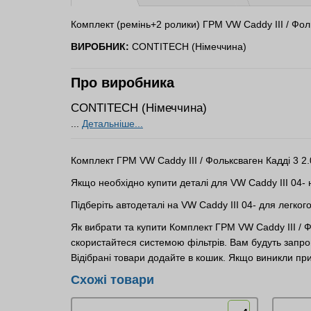
Комплект (ремінь+2 ролики) ГРМ VW Caddy III / Фоль
ВИРОБНИК:
CONTITECH (Німеччина)
Про виробника
CONTITECH (Німеччина)
...
Детальніше...
Комплект ГРМ VW Caddy III / Фольксваген Кадді 3
Якщо необхідно купити деталі для VW Caddy III 04-
Підберіть автодеталі на VW Caddy III 04- для легко
Як вибрати та купити Комплект ГРМ VW Caddy III /
скористайтеся системою фільтрів. Вам будуть запро
Відібрані товари додайте в кошик. Якщо виникли пр
Схожі товари