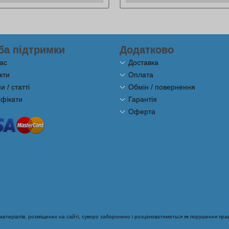
ба підтримки
Додатково
ас
Доставка
кти
Оплата
 / статті
Обмін / повернення
фікати
Гарантія
Оферта
теріалів, розміщених на сайті, суворо заборонено і розцінюватиметься як порушення прав