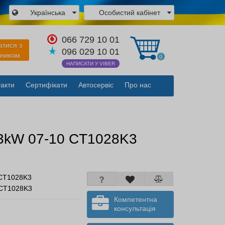
Українська
Особистий кабінет
×
066 729 10 01
атися з
096 029 10 01
вником
0
НАПИСАТИ У VIBER
акти
Сертифікати
Автосервіс
Про нас
Закрити
103kW 07-10 CT1028K3
CT1028K3
 CT1028K3
Компетентна
консультація