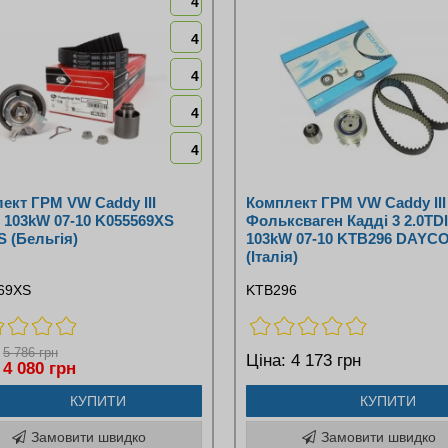
4
4
4
4
4
ект ГРМ VW Caddy ІІІ
Комплект ГРМ VW Caddy III 
I 103kW 07-10 K055569XS
Фольксваген Кадді 3 2.0TDI
 (Бельгія)
103kW 07-10 KTB296 DAYC
(Італія)
69XS
KTB296
5 786 грн
Ціна:
4 173 грн
4 080 грн
КУПИТИ
КУПИТИ
Замовити швидко
Замовити швидко