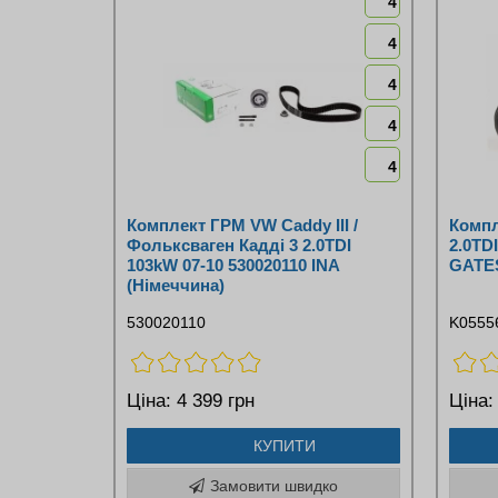
4
4
4
4
4
Комплект ГРМ VW Caddy III /
Компл
Фольксваген Кадді 3 2.0TDI
2.0TD
103kW 07-10 530020110 INA
GATES
(Німеччина)
530020110
K0555
Ціна:
4 399 грн
Ціна:
КУПИТИ
Замовити швидко