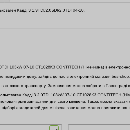
ксваген Кадді 3 1.9TDI/2.0SDI/2.0TDI 04-10.
 2.0TDI 103kW 07-10 CT1028K3 CONTITECH (Німеччина) в електронно
 не покидаючи дому, зайдіть до нас в електронний магазин bus-shop
го вантажного транспорту. Замовлення можна забрати в Павлограді в
 Фольксваген Кадді 3 2.0TDI 103kW 07-10 CT1028K3 CONTITECH (Німе
поновані різні запчастини для свого мінівена. Також можна вказати
и підборі автодеталей для мінівена запитання можна поставити на