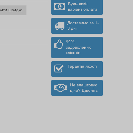
Будь-який
варіант оплати
ити швидко
Доставимо за 1-
3 дні
99%
задоволених
клієнтів
Гарантія якості
Не влаштовує
ціна? Дзвоніть