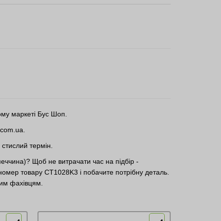
му маркеті Бус Шоп.
.com.ua.
 стислий термін.
ччина)? Щоб не витрачати час на підбір -
 номер товару CT1028K3 і побачите потрібну деталь.
шим фахівцям.