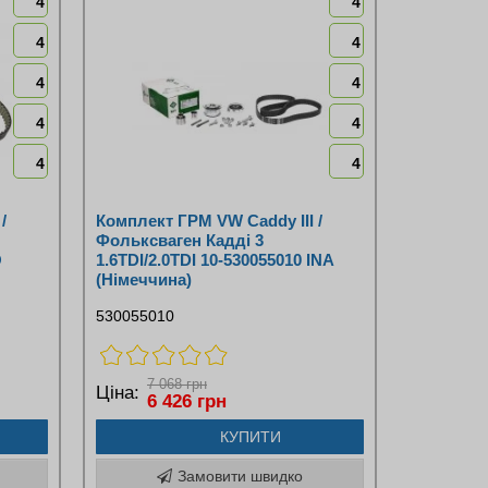
4
4
4
4
4
4
4
4
4
4
/
Комплект ГРМ VW Caddy III /
Фольксваген Кадді 3
O
1.6TDI/2.0TDI 10-530055010 INA
(Німеччина)
530055010
7 068 грн
Ціна:
6 426 грн
КУПИТИ
Замовити швидко