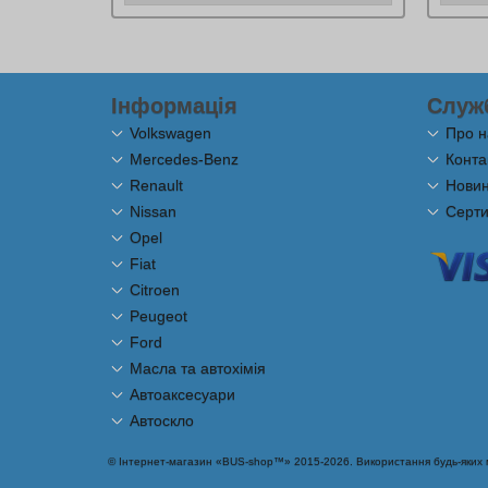
Інформація
Служ
Volkswagen
Про н
Mercedes-Benz
Конта
Renault
Новини
Nissan
Серти
Opel
Fiat
Citroen
Peugeot
Ford
Масла та автохімія
Автоаксесуари
Автоскло
© Інтернет-магазин «BUS-shop™» 2015-2026. Використання будь-яких ма