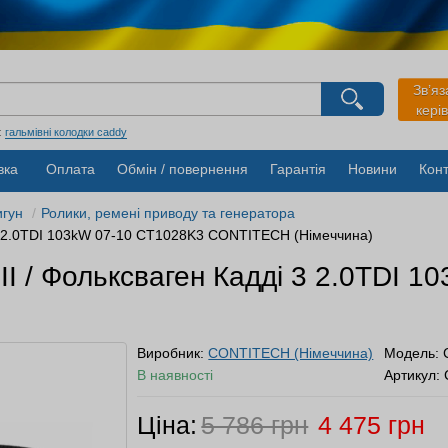
агазину
Зв’яз
кері
Виберіть будь ласка мову магазину
Русский
Українська
:
гальмівні колодки caddy
вка
Оплата
Обмін / повернення
Гарантія
Новини
Конт
игун
Ролики, ремені приводу та генератора
 3 2.0TDI 103kW 07-10 CT1028K3 CONTITECH (Німеччина)
I / Фольксваген Кадді 3 2.0TDI 
Виробник:
CONTITECH (Німеччина)
Модель:
В наявності
Артикул:
Ціна:
5 786 грн
4 475 грн